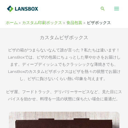
内
検
容
索
を
ホーム
カスタム印刷ボックス
食品包装
ピザボックス
ス
キ
カスタムピザボックス
ッ
プ
ピザの箱がつまらないなんて誰が言った？私たちは違います！
LansBoxでは、ピザの包装にちょっとした華やかさをお届けし
ます。ディープディッシュでもクラッシックな薄焼きでも、
LansBoxのカスタムピザボックスはピザを熱々の状態でお届け
し、ピザに負けないくらい熱い印象を与えます。
ピザ屋、フードトラック、デリバリーサービスなど、見た目にス
パイスを効かせ、料理を一流の状態に保ちたい場合に最適だ。