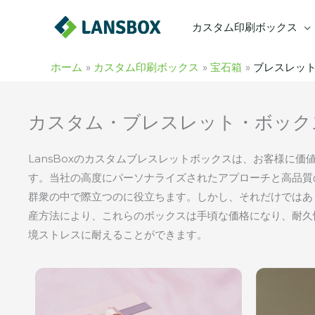
内
カスタム印刷ボックス
容
を
ス
ホーム
カスタム印刷ボックス
宝石箱
ブレスレッ
キ
ッ
カスタム・ブレスレット・ボック
プ
LansBoxのカスタムブレスレットボックスは、お客様に
す。当社の高度にパーソナライズされたアプローチと高品質
群衆の中で際立つのに役立ちます。しかし、それだけではあ
産方法により、これらのボックスは手頃な価格になり、耐久
境ストレスに耐えることができます。