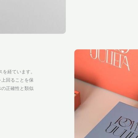
セスを経ています。
を上回ることを保
体の正確性と類似