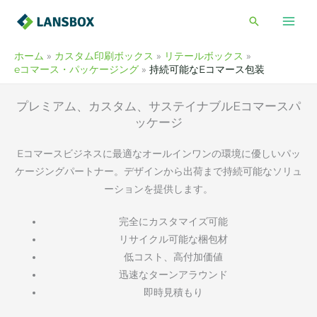
内
検
容
索
を
ホーム
カスタム印刷ボックス
リテールボックス
ス
eコマース・パッケージング
持続可能なEコマース包装
キ
ッ
プレミアム、カスタム、サステイナブルEコマースパ
プ
ッケージ
Eコマースビジネスに最適なオールインワンの環境に優しいパッ
ケージングパートナー。デザインから出荷まで持続可能なソリュ
ーションを提供します。
完全にカスタマイズ可能
リサイクル可能な梱包材
低コスト、高付加価値
迅速なターンアラウンド
即時見積もり