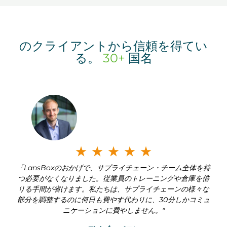
のクライアントから信頼を得てい
る。
30+
国名
م
★
★
★
★
★
「LansBoxのおかげで、サプライチェーン・チーム全体を持
ص
つ必要がなくなりました。従業員のトレーニングや倉庫を借
りる手間が省けます。私たちは、サプライチェーンの様々な
ن
部分を調整するのに何日も費やす代わりに、30分しかコミュ
ニケーションに費やしません。"
ف