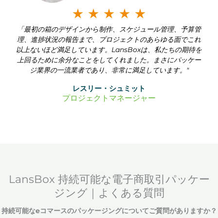
ن
م
★
★
★
★
★
5
「最初の箱のデザインから制作、スケジュール管理、予算管
ص
理、進捗状況の報告まで、プロジェクトのあらゆる面でこれ
以上ないほど満足しています。LansBoxは、私たちの期待を
ن
上回るために余分なことをしてくれました。まさにパッケー
ジ業界の一流業者であり、非常に満足しています。"
ف
レスリー・シュミット
ة
プロジェクトマネージャー
5
م
ن
LansBox 持続可能な電子商取引パッケー
5
ジング｜よくある質問
持続可能なeコマースのパッケージングについてご質問がありますか？