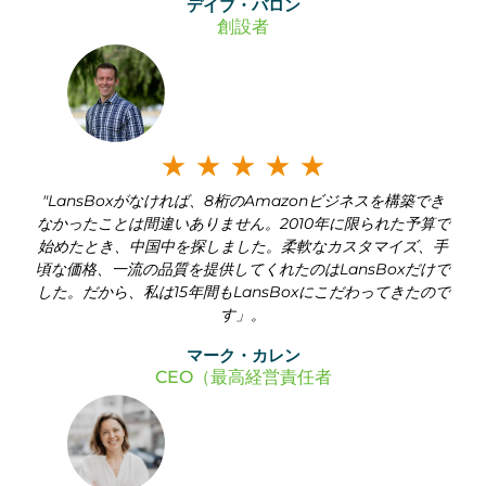
デイブ・バロン
ة
創設者
5
م
م
★
★
★
★
★
ن
"LansBoxがなければ、8桁のAmazonビジネスを構築でき
ص
5
なかったことは間違いありません。2010年に限られた予算で
始めたとき、中国中を探しました。柔軟なカスタマイズ、手
ن
頃な価格、一流の品質を提供してくれたのはLansBoxだけで
した。だから、私は15年間もLansBoxにこだわってきたので
ف
す」。
ة
マーク・カレン
CEO（最高経営責任者
5
م