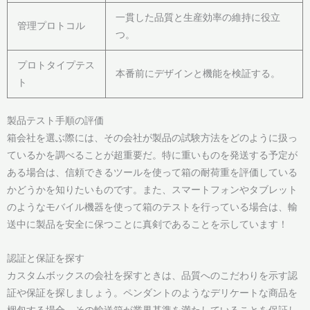
一貫した品質と生産効率の維持に役立
管理プロトコル
つ。
プロトタイプテス
本番前にデザインと機能を検証する。
ト
製品テスト手順の評価
箱会社を選ぶ際には、その会社が製品の試験方法をどのように扱っ
ているかを調べることが超重要だ。特に重いものを発送する予定が
ある場合は、信頼できるツールを使って箱の耐荷重を評価している
かどうかを知りたいものです。また、スマートフォンやタブレット
のようなモバイル機器を使って箱のテストを行っている場合は、輸
送中に製品を安全に保つことに真剣であることを示しています！
認証と保証を探す
カスタムボックスの会社を探すときは、品質へのこだわりを示す認
証や保証を探しましょう。ペンダントのようなデリケートな商品を
梱包する場合、その輸送箱が業界基準を満たしていることを保証し