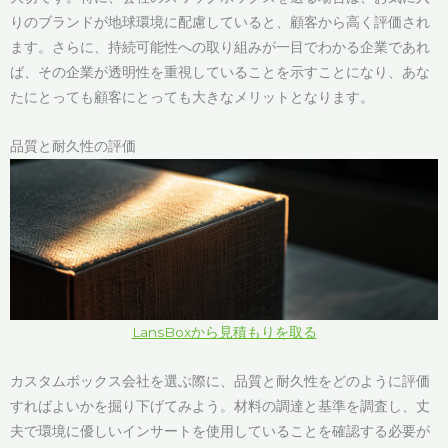
りのブランドが地球環境に配慮していると、顧客から高く評価され
ます。さらに、持続可能性への取り組みが一目でわかる企業であれ
ば、その企業が透明性を重視していることを示すことになり、あな
たにとっても顧客にとっても大きなメリットとなります。
品質と耐久性の評価
LansBoxから見積もりを取る
カスタムボックス会社を選ぶ際に、品質と耐久性をどのように評価
すればよいかを掘り下げてみよう。材料の調達と基準を調査し、丈
夫で環境に優しいインサートを使用していることを確認する必要が