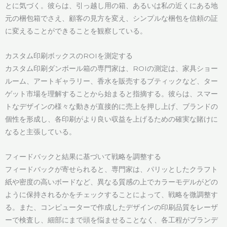
とに気づく。彼らは、引っ越し用の箱、あるいは私の近くにある地
元の梱包箱でさえ、顧客の見方を変え、シンプルな梱包を信頼の証
に変えることができることを観察している。
カスタム印刷ボックスのROIを測定する
カスタム印刷ダンボール箱の専門家は、ROIの測定は、家具ショー
ルーム、アートギャラリー、香水を販売するブティックなど、ター
ゲット市場を理解することから始まると指摘する。彼らは、スマー
トなデザインの様々な動きが直接的に売上を押し上げ、ブランドの
個性を形成し、各印刷がより良い収益を上げるための確実な賭けに
なると主張している。
フィードバックと結果に基づいて戦略を調整する
フィードバックが寄せられると、専門家は、パリッとしたクラフト
紙や密度の高いボードなど、異なる質感の上でカラーモデルがどの
ように保持されるかをチェックすることによって、戦略を微調整す
る。また、コンピューターで作成したデザインの印刷品質をレーザ
ーで検査し、細部にまで頭を悩ませることなく、各工程がブランデ