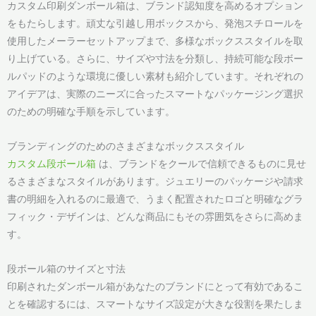
カスタム印刷ダンボール箱は、ブランド認知度を高めるオプション
をもたらします。頑丈な引越し用ボックスから、発泡スチロールを
使用したメーラーセットアップまで、多様なボックススタイルを取
り上げている。さらに、サイズや寸法を分類し、持続可能な段ボー
ルパッドのような環境に優しい素材も紹介しています。それぞれの
アイデアは、実際のニーズに合ったスマートなパッケージング選択
のための明確な手順を示しています。
ブランディングのためのさまざまなボックススタイル
カスタム段ボール箱
は、ブランドをクールで信頼できるものに見せ
るさまざまなスタイルがあります。ジュエリーのパッケージや請求
書の明細を入れるのに最適で、うまく配置されたロゴと明確なグラ
フィック・デザインは、どんな商品にもその雰囲気をさらに高めま
す。
段ボール箱のサイズと寸法
印刷されたダンボール箱があなたのブランドにとって有効であるこ
とを確認するには、スマートなサイズ設定が大きな役割を果たしま