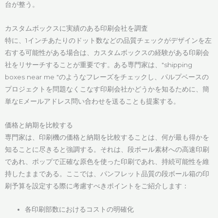
台が整う。
カスタムボックスに実績のある印刷会社を調査
特に、1インチあたりのドット数などの品質チェックがデザインを左
右する可能性がある場合は、カスタムボックスの経験がある印刷会
社をリサーチすることが重要です。ある専門家は、"shipping
boxes near me "のようなフレーズをチェックし、パルプベースの
プロジェクトを問題なくこなす印刷会社かどうかを知るために、簡
単なEメールアドレス問い合わせを送ることも提案する。
価格と納期を比較する
専門家は、印刷機の価格と納期を比較することは、何が最も得かを
知ることに尽きると強調する。それは、段ボール素材への高速印刷
であれ、ポップで正確な原色を使った印刷であれ、持続可能性を維
持したままである。ここでは、パンフレット品質の段ボール箱の印
刷予算を設定する際に考慮すべきポイントをご紹介します：
各印刷部数におけるコストの明確化