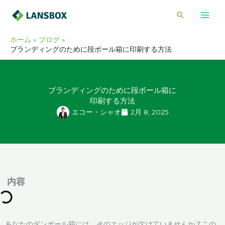
内
検
容
索
を
ホーム
ブログ
ス
ブランディングのために段ボール箱に印刷する方法
キ
ッ
プ
ブランディングのために段ボール箱に
印刷する方法
エコー・シャオ
2月 8, 2025
内容
あなたのダンボール箱には、そのエッジが欠けていませんか？この