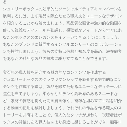
る
ジュエリーボックスの効果的なソーシャルメディアキャンペーンを
展開するには、まず製品を際立たせる職人技とユニークなデザイン
を紹介することから始めましょう。高品質な画像や魅力的な動画を
使って複雑なディテールを強調し、視聴者がフィードからすぐにあ
なたのボックスのエレガンスをイメージできるようにしましょう。
あなたのブランドに賛同するインフルエンサーとのコラボレーショ
ンを検討しましょう。彼らの支持は信頼と知名度を高め、潜在顧客
をあなたの精巧な製品の探求に駆り立てることができます。
宝石箱の職人技を紹介する魅力的なコンテンツを作成する
ジュエリーボックスのクラフツマンシップを紹介する魅力的なコン
テンツを作成する際は、製品を際立たせるユニークなディテールに
焦点を当てましょう。柔らかなサテンや高級感のあるスエードな
ど、素材の質感を捉えた高画質画像や、複雑な組み立て工程を紹介
する動画の使用を検討しましょう。それぞれの作品を作る職人のス
トーリーを共有することで、個人的なタッチが加わり、視聴者はボ
ックスの背後にある職人技をより身近に感じることができ、顧客ロ