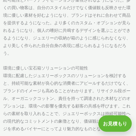
くの買い物客は、自分のスタイルだけでなく価値観も反映させた環
境に優しい素材を好むようになり、ブランドはそれに合わせて商品
を提供するようになった。より多くのカスタム・オプションが見ら
れるようになり、個人の嗜好に共鳴するデザインを選ぶことができ
るようになり、ジュエリーの収納が箱のように感じられなくなり、
より美しく作られた自分自身の表現に感じられるようになるだろ
う。
環境に優しい宝石箱ソリューションの可能性
環境に配慮したジュエリーボックスのソリューションを検討する
と、持続可能な素材が良心的な消費者にアピールするだけでなく、
ブランドのイメージも高めることがわかります。リサイクル段ボー
ル、オーガニックコットン、責任を持って調達された木材などのオ
プションは、環境への影響を優先する顧客の共感を呼びます。これ
らの素材を取り入れることで、ジュエリーボックスは持続可能性へ
の現代的なコミットメントの象徴となり、価値観に合ったパッケー
お見積もり
ジを求めるバイヤーにとってより魅力的なものとなります。