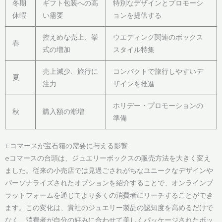
冬期
ギフト包装への高
特別なデザインとプロモーシ
休暇
い需要
ョンを提供する
控えめな売上、挙
ウエディング関連のボックス
春
式の増加
スタイル特集
売上減少、旅行に
コンパクトで旅行しやすいデ
夏
注力
ザインを推進
ホリデー・プロモーションの
秋
購入額の漸増
準備
Eコマースが宝石箱の需要に与える影響
eコマースの台頭は、ジュエリーボックスの販売方法を大きく変え
ました。従来の小売店では見過ごされがちなユニークなデザインや
パーソナライズされたオプションを紹介することで、オンラインプ
ラットフォームを通じてより多くの消費者にリーチすることができ
ます。この変化は、貴社のジュエリー製品の認知度を高めるだけで
なく、消費者が自分の好みに合わせて美しくパッケージされたボッ