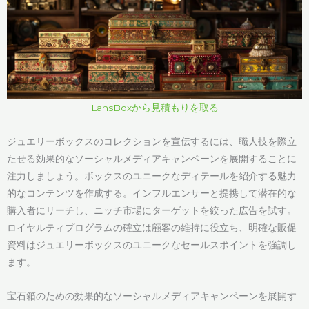
LansBoxから見積もりを取る
ジュエリーボックスのコレクションを宣伝するには、職人技を際立
たせる効果的なソーシャルメディアキャンペーンを展開することに
注力しましょう。ボックスのユニークなディテールを紹介する魅力
的なコンテンツを作成する。インフルエンサーと提携して潜在的な
購入者にリーチし、ニッチ市場にターゲットを絞った広告を試す。
ロイヤルティプログラムの確立は顧客の維持に役立ち、明確な販促
資料はジュエリーボックスのユニークなセールスポイントを強調し
ます。
宝石箱のための効果的なソーシャルメディアキャンペーンを展開す