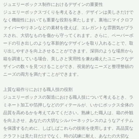
ジュエリーボックス制作におけるデザインの重要性
ジュエリーボックスづくりを考えるとき、デザインは美しさだけで
なく機能性においても重要な役割を果たします。裏地にマイクロフ
ァイバーやリネンなどの素材を使えば、エレガントな雰囲気がプラ
スされ、大切なものを傷から守ってくれます。さらに、ペーパーボ
ードの引き出しのような革新的なデザインを取り入れることで、取
り出しやすさを向上させることができます。深圳のような場所から
箱を調達している場合、美しさと実用性を兼ね備えたユニークなデ
ザインの数々を見つけることができ、視覚的なニーズと整理整頓の
ニーズの両方を満たすことができます。
上質な箱作りにおける職人技の役割
ジュエリーボックスの製造における職人技について考えるとき、ラ
ミネート加工や箔押しなどのディテールが、いかにボックス全体の
品質を高めるかを考えてみてください。熟練した職人は、箱の外観
を向上させ、あなたの大切なシルバーネックレスのようなアイテム
を保護するために、しばしばこれらの技術を使用します。高品質な
クラフトは見た目だけでなく、時の試練に耐え、あなたの大切な