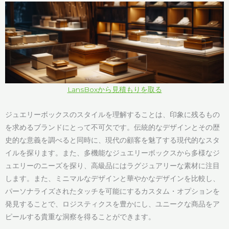
LansBoxから見積もりを取る
ジュエリーボックスのスタイルを理解することは、印象に残るもの
を求めるブランドにとって不可欠です。伝統的なデザインとその歴
史的な意義を調べると同時に、現代の顧客を魅了する現代的なスタ
イルを探ります。また、多機能なジュエリーボックスから多様なジ
ュエリーのニーズを探り、高級品にはラグジュアリーな素材に注目
します。また、ミニマルなデザインと華やかなデザインを比較し、
パーソナライズされたタッチを可能にするカスタム・オプションを
発見することで、ロジスティクスを豊かにし、ユニークな商品をア
ピールする貴重な洞察を得ることができます。