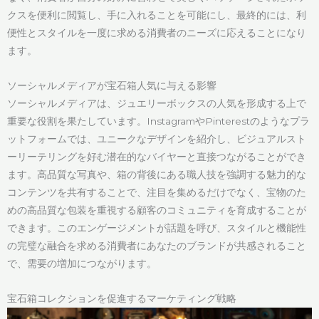
クスを便利に閲覧し、手に入れることを可能にし、最終的には、利
便性とスタイルを一度に求める消費者のニーズに応えることになり
ます。
ソーシャルメディアが宝石箱人気に与える影響
ソーシャルメディアは、ジュエリーボックスの人気を形成する上で
重要な役割を果たしています。InstagramやPinterestのようなプラ
ットフォームでは、ユニークなデザインを紹介し、ビジュアルスト
ーリーテリングを好む潜在的なバイヤーと直接つながることができ
ます。高品質な写真や、箱の背後にある職人技を強調する魅力的な
コンテンツを共有することで、注目を集めるだけでなく、宝物のた
めの高品質な包装を重視する顧客のコミュニティを育成することが
できます。このエンゲージメントが話題を呼び、スタイルと機能性
の完璧な融合を求める消費者にあなたのブランドが共感されること
で、需要の増加につながります。
宝石箱コレクションを促進するマーケティング戦略