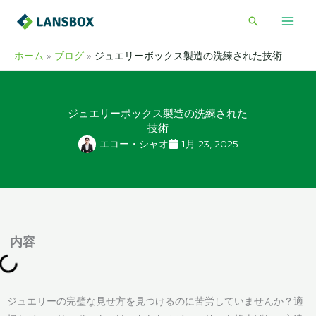
内
検
容
索
を
ホーム
ブログ
ジュエリーボックス製造の洗練された技術
ス
キ
ッ
ジュエリーボックス製造の洗練された
プ
技術
エコー・シャオ
1月 23, 2025
内容
ジュエリーの完璧な見せ方を見つけるのに苦労していませんか？適