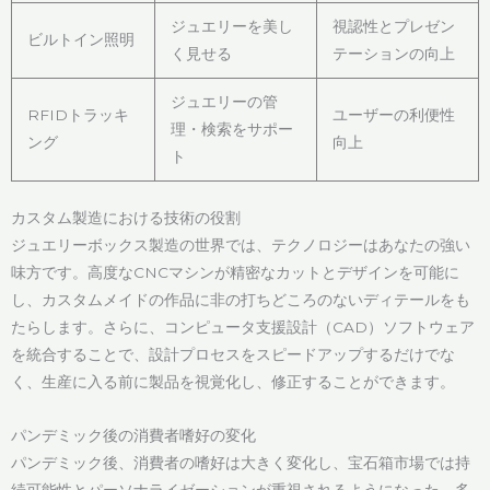
ジュエリーを美し
視認性とプレゼン
ビルトイン照明
く見せる
テーションの向上
ジュエリーの管
RFIDトラッキ
ユーザーの利便性
理・検索をサポー
ング
向上
ト
カスタム製造における技術の役割
ジュエリーボックス製造の世界では、テクノロジーはあなたの強い
味方です。高度なCNCマシンが精密なカットとデザインを可能に
し、カスタムメイドの作品に非の打ちどころのないディテールをも
たらします。さらに、コンピュータ支援設計（CAD）ソフトウェア
を統合することで、設計プロセスをスピードアップするだけでな
く、生産に入る前に製品を視覚化し、修正することができます。
パンデミック後の消費者嗜好の変化
パンデミック後、消費者の嗜好は大きく変化し、宝石箱市場では持
続可能性とパーソナライゼーションが重視されるようになった。多