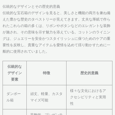
伝統的なデザインとその歴史的意義
伝統的な宝石箱のデザインを見ると、美しさと機能の両方を兼ね備
えた豊かな歴史のタペストリーが見えてきます。丈夫な厚紙で作ら
れたこれらの箱の多くは、リボンやボタンなどのエレガントな装飾
が施され、その意味を示す魅力を添えている。コットンのライニン
グは、ジュエリーを安全かつスタイリッシュに保つためのケアの重
要性を反映し、貴重なアイテムを愛情を込めて揺り動かすために一
般的に使用されていました。
伝統的な
デザイン
特徴
歴史的意義
要素
様々な文化におけるア
ダンボー
頑丈、軽量、カスタ
クセシビリティと実用
ル箱
マイズ可能
性
装飾的、プレゼンテ