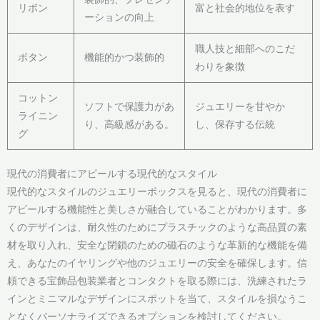
リボン
富と社会的地位を表す
ーションの向上
職人技と細部へのこだ
ボタン
機能的かつ装飾的
わりを象徴
コットン
ソフトで保護力があ
ジュエリーを甘やか
ライニン
り、高級感がある。
し、保存する伝統
グ
現代の消費者にアピールする現代的なスタイル
現代的なスタイルのジュエリーボックスを見ると、現代の消費者に
アピールする機能性と美しさが融合していることがわかります。多
くのデザインは、耐久性のためにプラスチックのような高品質の素
材を取り入れ、安全な閉鎖のための磁石のような革新的な機能を備
え、あなたのイヤリングや他のジュエリーの安全を確保します。信
頼できる宝飾品包装業者とコンタクトを取る際には、洗練されたラ
インとミニマルなデザインにスポットを当て、スタイルを損なうこ
となくパーソナライズできるオプションを検討してください。