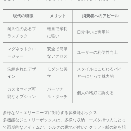
現代の特徴
メリット
消費者へのアピール
耐久性のあるプ
軽量で摩耗
日常使いに実用的
ラスチック
に強い
マグネットクロ
安全で簡単
ユーザーの利便性向上
ージャー
なアクセス
洗練されたデザ
モダンな美
スタイルにこだわるバイ
イン
学
ヤーにとって魅力的
カスタマイズ可
パーソナ
個人の嗜好に訴える
能なオプション
ル・タッチ
多様なジュエリーニーズに対応する多機能ボックス
多機能なジュエリーボックスは、多様な収納ニーズを持つ人にとっ
て画期的なアイテムだ。シルクの裏地が付いたクラフト紙の箱を想