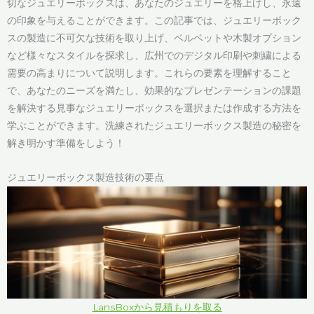
切なジュエリーボックスは、あなたのジュエリーを格上げし、永遠
の印象を与えることができます。この記事では、ジュエリーボック
スの製造に不可欠な技術を取り上げ、ベルベットや木製オプション
など様々なスタイルを探求し、広州でのデジタル印刷や刺繍による
需要の高まりについて説明します。これらの要素を理解すること
で、あなたのニーズを満たし、効果的なプレゼンテーションの課題
を解決する見事なジュエリーボックスを選択または作成する方法を
学ぶことができます。洗練されたジュエリーボックス製造の秘密を
解き明かす準備をしよう！
ジュエリーボックス製造技術の要点
LansBoxから見積もりを取る