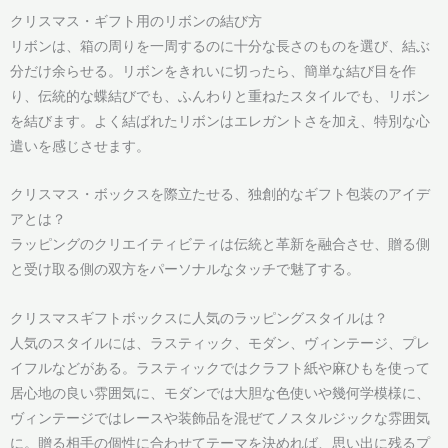
クリスマス・ギフト用のリボンの結び方
リボンは、箱の周りを一周するのに十分な長さのものを選び、結ぶ
分だけ余らせる。リボンをきれいに切ったら、簡単な結び目を作
り、伝統的な蝶結びでも、ふんわりと重ねたスタイルでも、リボン
を結びます。よく結ばれたリボンはエレガントさを加え、特別な心
遣いを感じさせます。
クリスマス・ボックスを際立たせる、独創的なギフト包装のアイデ
アとは？
ラッピングのクリエイティビティは伝統と革新を融合させ、贈る側
と受け取る側の双方をパーソナルなタッチで魅了する。
クリスマスギフトボックスに人気のラッピングスタイルは？
人気のスタイルには、ラスティック、モダン、ヴィンテージ、プレ
イフルなどがある。ラスティックではクラフト紙や麻ひもを使って
居心地の良い雰囲気に、モダンでは大胆な色使いや幾何学模様に、
ヴィンテージではレースや装飾品を混ぜてノスタルジックな雰囲気
に。贈る相手の個性に合わせてテーマを決めれば、思い出に残るプ