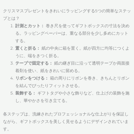
クリスマスプレゼントをきれいにラッピングする5つの簡単なステッ
プとは？
計測とカット：
巻き尺を使ってギフトボックスの寸法を決め
る。ラッピングペーパーは、重なる部分を少し多めにカット
する。
置くと折る：
紙の中央に箱を置く。紙が四方に均等につくよ
うに、端をきつく折る。
テープで固定する：
紙の継ぎ目に沿って透明テープか両面接
着剤を使い、紙をきれいに留める。
リボンをつける：
箱の周りにリボンを巻き、きちんとリボン
を結んでぴったりフィットさせる。
装飾する：
ギフトタグや小さな飾りなど、仕上げの装飾を施
し、華やかさを引き立てる。
各ステップは、洗練されたプロフェッショナルな仕上がりを保証し
ながら、ギフトボックスを美しく見せるようにデザインされていま
す。