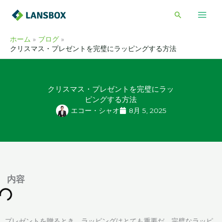
内
検
容
索
を
ホーム
ブログ
ス
クリスマス・プレゼントを完璧にラッピングする方法
キ
ッ
プ
クリスマス・プレゼントを完璧にラッ
ピングする方法
エコー・シャオ
8月 5, 2025
内容
プレゼントを贈るとき、ラッピングはとても重要だ。完璧なラッピ