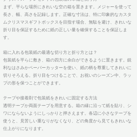
まず、平らな場所にきれいな空の箱を置きます。メジャーを使って
長さ、幅、高さを記録します。正確な寸法は、特に印象的なカスタ
ムクリスマスギフトボックスを目指す場合、無駄を避け、きれいな
折り目を保証するために紙の正しい量を確保することを保証しま
す。
箱に入れる包装紙の最適な切り方と折り方とは？
包装紙を平らに敷き、箱の四方に余白ができるように置きます。鋭
利なはさみかペーパーカッターを使い、紙の柄を尊重してきれいに
切りそろえる。折り目をつけることで、お祝いのシーズン中、ラッ
プの形を保つことができます。
テープや接着剤で包装紙をきれいに固定する方法
透明テープか両面テープを用意する。箱の縁に沿って紙を貼り、シ
ワにならないようにしっかりと押さえます。各辺に小さなテープを
使うと、見苦しい重なりがなくなり、どの角度から見てもきれいな
仕上がりになります。