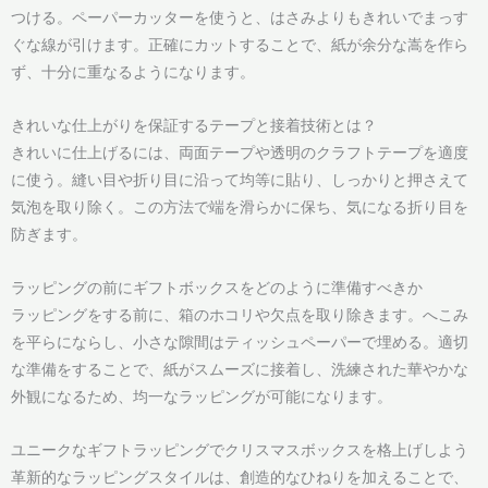
つける。ペーパーカッターを使うと、はさみよりもきれいでまっす
ぐな線が引けます。正確にカットすることで、紙が余分な嵩を作ら
ず、十分に重なるようになります。
きれいな仕上がりを保証するテープと接着技術とは？
きれいに仕上げるには、両面テープや透明のクラフトテープを適度
に使う。縫い目や折り目に沿って均等に貼り、しっかりと押さえて
気泡を取り除く。この方法で端を滑らかに保ち、気になる折り目を
防ぎます。
ラッピングの前にギフトボックスをどのように準備すべきか
ラッピングをする前に、箱のホコリや欠点を取り除きます。へこみ
を平らにならし、小さな隙間はティッシュペーパーで埋める。適切
な準備をすることで、紙がスムーズに接着し、洗練された華やかな
外観になるため、均一なラッピングが可能になります。
ユニークなギフトラッピングでクリスマスボックスを格上げしよう
革新的なラッピングスタイルは、創造的なひねりを加えることで、