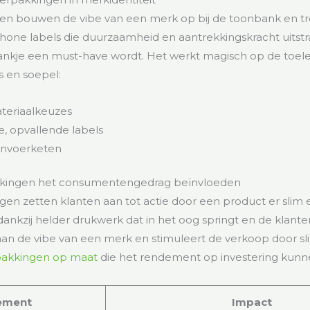
gen bouwen de vibe van een merk op bij de toonbank en t
one labels die duurzaamheid en aantrekkingskracht uitstr
rankje een must-have wordt. Het werkt magisch op de toel
s en soepel:
teriaalkeuzes
, opvallende labels
anvoerketen
kkingen het consumentengedrag beïnvloeden
en zetten klanten aan tot actie door een product er slim 
, dankzij helder drukwerk dat in het oog springt en de klanter
an de vibe van een merk en stimuleert de verkoop door sl
pakkingen op maat
die het rendement op investering kunn
ement
Impact