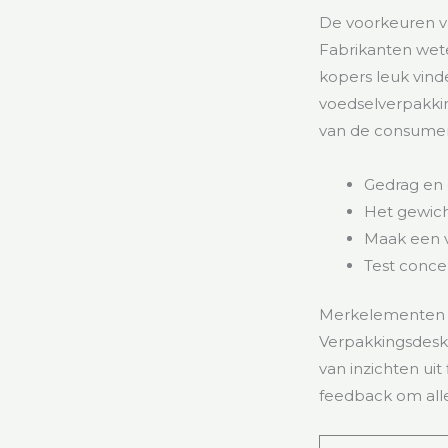
De voorkeuren va
Fabrikanten wete
kopers leuk vind
voedselverpakki
van de consumen
Gedrag en
Het gewic
Maak een v
Test conce
Merkelementen 
Verpakkingsdesk
van inzichten ui
feedback om alle