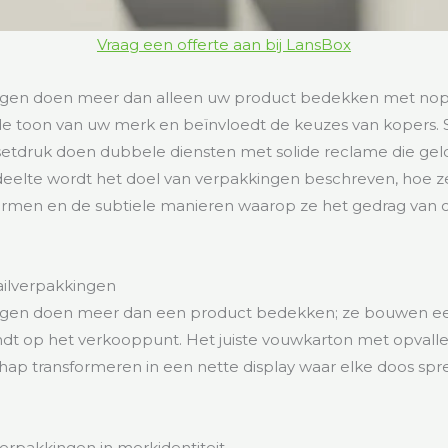
Vraag een offerte aan bij LansBox
gen doen meer dan alleen uw product bedekken met nopp
de toon van uw merk en beïnvloedt de keuzes van kopers.
setdruk doen dubbele diensten met solide reclame die gel
edeelte wordt het doel van verpakkingen beschreven, hoe z
vormen en de subtiele manieren waarop ze het gedrag va
ailverpakkingen
gen doen meer dan een product bedekken; ze bouwen een
ndt op het verkooppunt. Het juiste vouwkarton met opvall
hap transformeren in een nette display waar elke doos sp
verpakkingen in merkidentiteit