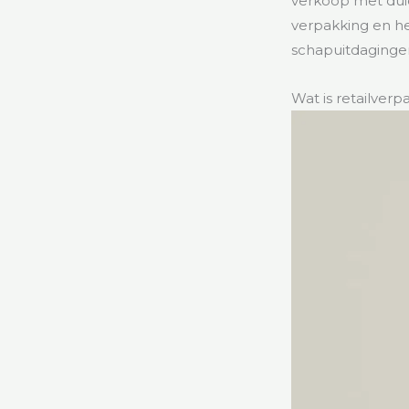
verkoop met duid
verpakking en he
schapuitdagingen
Wat is retailverp