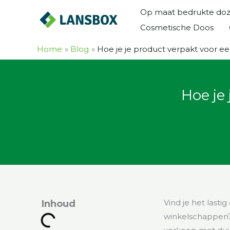
Ga
Op maat bedrukte do
naar
Cosmetische Doos
de
inhoud
Home
Blog
Hoe je je product verpakt voor ee
Hoe je
Vind je het last
Inhoud
winkelschappen? 