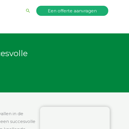
Zoeken
Een offerte aanvragen
esvolle
allen in de
r een succesvolle