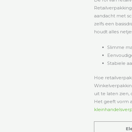
Retailverpakkin
aandacht met sch
zelfs een basisd
houdt alles netje
Slimme ma
Eenvoudige
Stabiele a
Hoe retailverpa
Winkelverpakking
uit te laten zien
Het geeft vorm a
kleinhandelsver
El