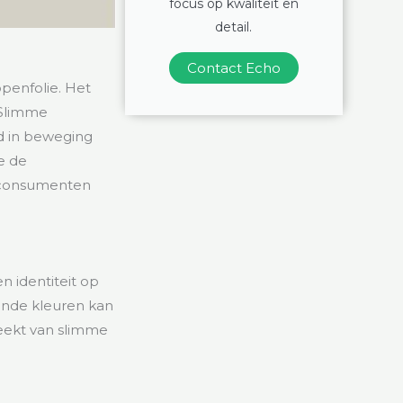
focus op kwaliteit en
detail.
Contact Echo
enfolie. Het
 Slimme
d in beweging
e de
n consumenten
 identiteit op
ende kleuren kan
reekt van slimme