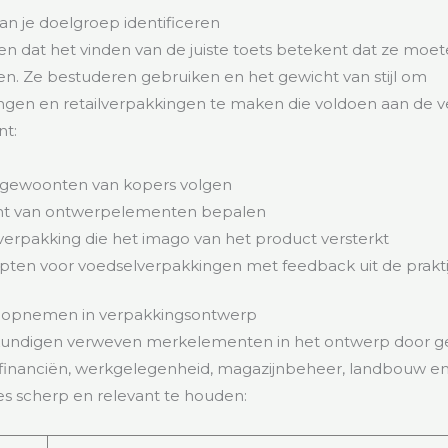
n je doelgroep identificeren
n dat het vinden van de juiste toets betekent dat ze moe
en. Ze bestuderen gebruiken en het gewicht van stijl om
ngen en retailverpakkingen te maken die voldoen aan de 
t:
 gewoonten van kopers volgen
ht van ontwerpelementen bepalen
erpakking die het imago van het product versterkt
pten voor voedselverpakkingen met feedback uit de prakti
opnemen in verpakkingsontwerp
undigen verweven merkelementen in het ontwerp door g
t financiën, werkgelegenheid, magazijnbeheer, landbouw en
s scherp en relevant te houden: