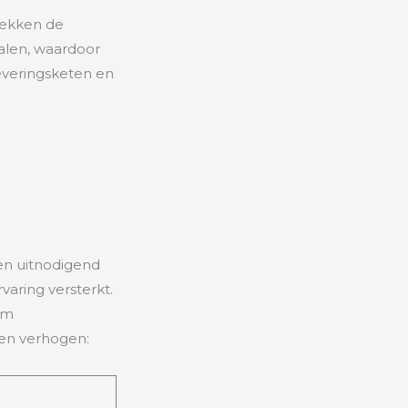
rekken de
alen, waardoor
everingsketen en
en uitnodigend
varing versterkt.
im
en verhogen: