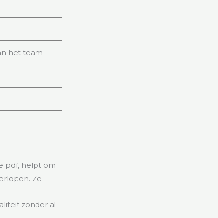
an het team
e pdf, helpt om
verlopen. Ze
iteit zonder al