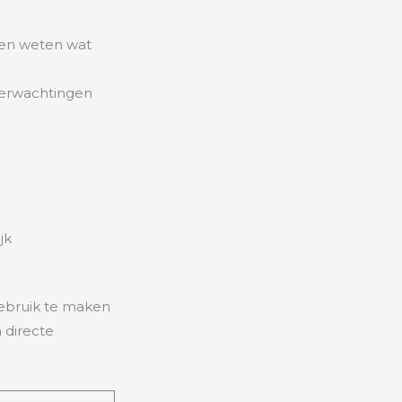
ten weten wat
verwachtingen
jk
ebruik te maken
 directe