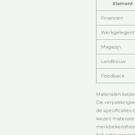
Element
Financiën
Werkgelegenh
Magazijn
Landbouw
Feedback
Materialen kieze
De verpakkingsex
de specificaties
kiezen materialen
merkbekendheid v
het extra gepraat