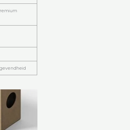
 premium
tgevendheid