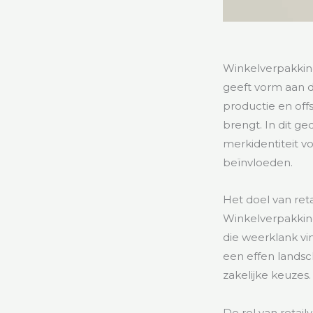
Winkelverpakkin
geeft vorm aan 
productie en off
brengt. In dit g
merkidentiteit 
beïnvloeden.
Het doel van ret
Winkelverpakkin
die weerklank vi
een effen landsc
zakelijke keuzes.
De rol van retail