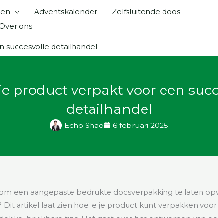
zen
Adventskalender
Zelfsluitende doos
Over ons
n succesvolle detailhandel
 je product verpakt voor een succ
detailhandel
Echo Shao
6 februari 2025
ig om een aangepaste bedrukte doosverpakking te laten opv
Dit artikel laat zien hoe je je product kunt verpakken voo