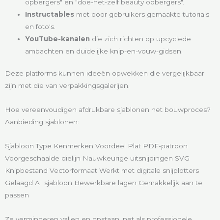
opbergers" en "doe-het-zelf beauty opbergers".
Instructables
met door gebruikers gemaakte tutorials
en foto's.
YouTube-kanalen
die zich richten op upcyclede
ambachten en duidelijke knip-en-vouw-gidsen.
Deze platforms kunnen ideeën opwekken die vergelijkbaar
zijn met die van verpakkingsgalerijen.
Hoe vereenvoudigen afdrukbare sjablonen het bouwproces?
Aanbieding sjablonen:
Sjabloon Type Kenmerken Voordeel Plat PDF-patroon
Voorgeschaalde dielijn Nauwkeurige uitsnijdingen SVG
Knipbestand Vectorformaat Werkt met digitale snijplotters
Gelaagd AI sjabloon Bewerkbare lagen Gemakkelijk aan te
passen
Ze verminderen vallen en opstaan, net als professionele