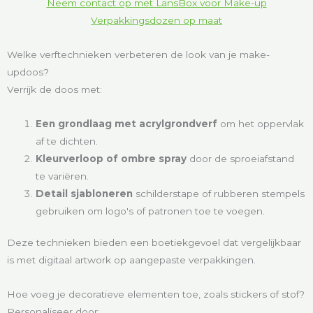
Neem contact op met LansBox voor Make-up
Verpakkingsdozen op maat
Welke verftechnieken verbeteren de look van je make-
updoos?
Verrijk de doos met:
Een grondlaag met acrylgrondverf
om het oppervlak
af te dichten.
Kleurverloop of ombre spray
door de sproeiafstand
te variëren.
Detail sjabloneren
schilderstape of rubberen stempels
gebruiken om logo's of patronen toe te voegen.
Deze technieken bieden een boetiekgevoel dat vergelijkbaar
is met digitaal artwork op aangepaste verpakkingen.
Hoe voeg je decoratieve elementen toe, zoals stickers of stof?
Personaliseer door: