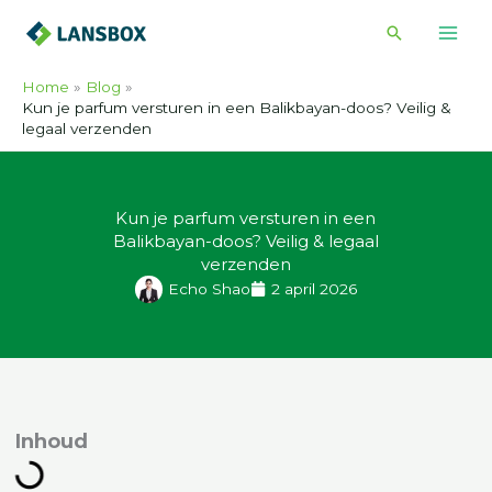
Ga
Zoeken
naar
de
Home
Blog
inhoud
Kun je parfum versturen in een Balikbayan-doos? Veilig &
legaal verzenden
Kun je parfum versturen in een
Balikbayan-doos? Veilig & legaal
verzenden
Echo Shao
2 april 2026
nhoud