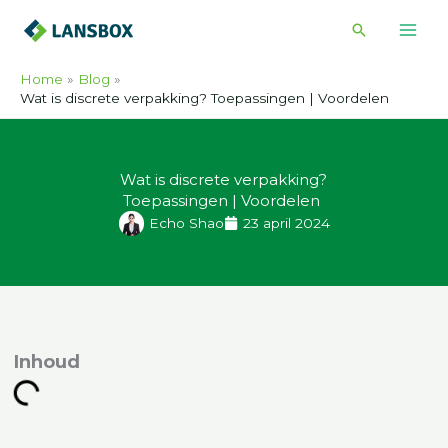
Ga
Zoeken
naar
de
Home
Blog
inhoud
Wat is discrete verpakking? Toepassingen | Voordelen
Wat is discrete verpakking?
Toepassingen | Voordelen
Echo Shao
23 april 2024
nhoud