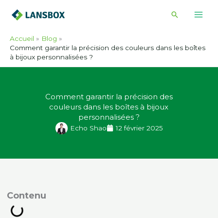
Skip
Recherche
to
content
Accueil
Blog
Comment garantir la précision des couleurs dans les boîtes
à bijoux personnalisées ?
Comment garantir la précision des
couleurs dans les boîtes à bijoux
personnalisées ?
Echo Shao
12 février 2025
ontenu