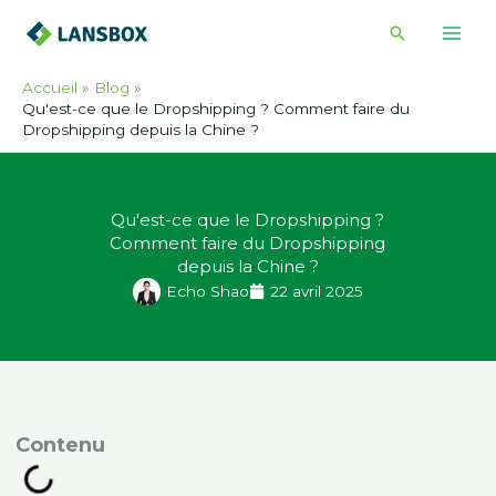
Skip
Recherche
to
content
Accueil
Blog
Qu'est-ce que le Dropshipping ? Comment faire du
Dropshipping depuis la Chine ?
Qu'est-ce que le Dropshipping ?
Comment faire du Dropshipping
depuis la Chine ?
Echo Shao
22 avril 2025
ontenu