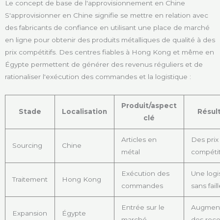
Le concept de base de l'approvisionnement en Chine
S'approvisionner en Chine signifie se mettre en relation avec
des fabricants de confiance en utilisant une place de marché
en ligne pour obtenir des produits métalliques de qualité à des
prix compétitifs. Des centres fiables à Hong Kong et même en
Égypte permettent de générer des revenus réguliers et de
rationaliser l'exécution des commandes et la logistique :
Produit/aspect
Stade
Localisation
Résul
clé
Articles en
Des prix
Sourcing
Chine
métal
compétit
Exécution des
Une logi
Traitement
Hong Kong
commandes
sans faill
Entrée sur le
Augment
Expansion
Égypte
marché
des rece