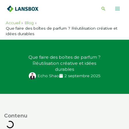
Skip
Recherche
to
content
Accueil
Blog
Que faire des boîtes de parfum ? Réutilisation créative et
idées durables
Que faire des boîtes de parfum ?
Réutilisation créative et idées
durables
Echo Shao
2 septembre 2025
ontenu