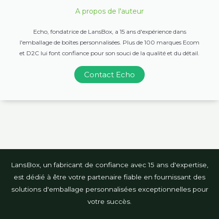
A propos de l'auteur
Echo, fondatrice de LansBox, a 15 ans d'expérience dans
l'emballage de boîtes personnalisées. Plus de 100 marques Ecom
et D2C lui font confiance pour son souci de la qualité et du détail.
Contact Echo
LansBox, un fabricant de confiance avec 15 ans d'expertise,
est dédié à être votre partenaire fiable en fournissant des
solutions d'emballage personnalisées exceptionnelles pour
votre succès.