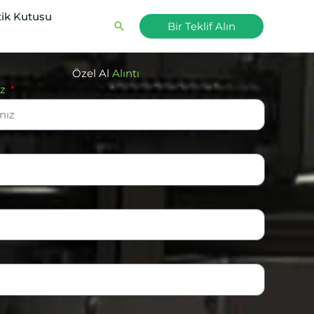
ik Kutusu
Arama
Bir Teklif Alın
Özel Al
Alıntı
ız