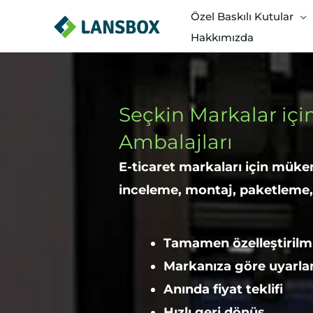
İçeriğe
Özel Baskılı Kutular
atla
Hakkımızda
Seçkin Markalar içi
Ambalajları
E-ticaret markaları için müke
inceleme, montaj, paketleme,
Tamamen özelleştirilm
Markanıza göre uyarla
Anında fiyat teklifi
Hızlı geri dönüş