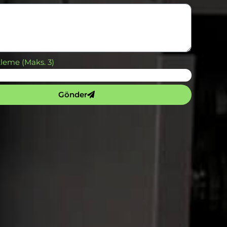
leme (Maks. 3)
Gönder