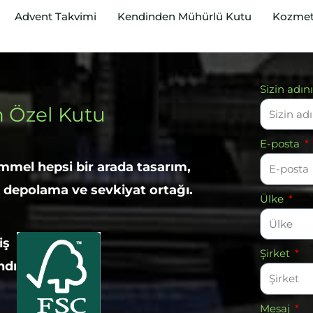
Advent Takvimi
Kendinden Mühürlü Kutu
Kozmet
Sizin adın
n Özel Kutu
E-posta
mmel hepsi bir arada tasarım,
 depolama ve sevkiyat ortağı.
Ülke
iş
Şirket
ndı
Mesaj