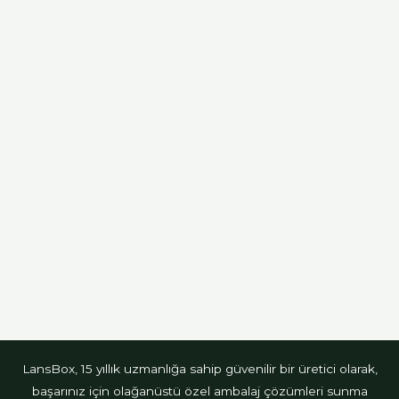
LansBox, 15 yıllık uzmanlığa sahip güvenilir bir üretici olarak,
başarınız için olağanüstü özel ambalaj çözümleri sunma