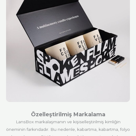
Özelleştirilmiş Markalama
LansBox markalaşmanın ve kişiselleştirilmiş kimliğin
öneminin farkındadır. Bu nedenle, kabartma, kabartma, folyo