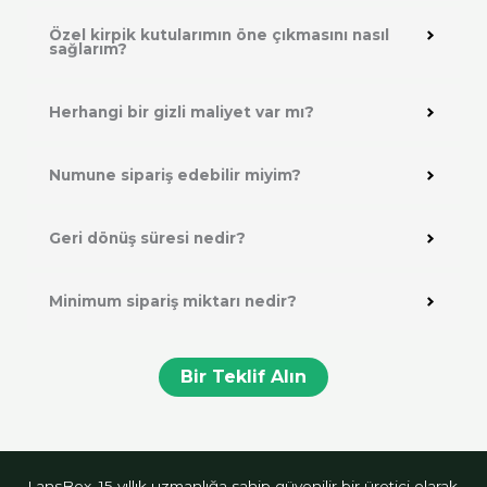
Özel kirpik kutularımın öne çıkmasını nasıl
sağlarım?
Herhangi bir gizli maliyet var mı?
Numune sipariş edebilir miyim?
Geri dönüş süresi nedir?
Minimum sipariş miktarı nedir?
Bir Teklif Alın
LansBox, 15 yıllık uzmanlığa sahip güvenilir bir üretici olarak,