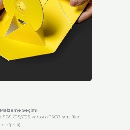
r Malzeme Seçimi
 SBS C1S/C2S karton (FSC® sertifikalı,
b ağırlık).