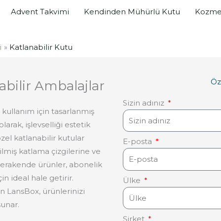
Advent Takvimi
Kendinden Mühürlü Kutu
Kozmet
i
Katlanabilir Kutu
Öz
abilir Ambalajlar
Sizin adınız
 kullanım için tasarlanmış
arak, işlevselliği estetik
zel katlanabilir kutular
E-posta
ilmiş katlama çizgilerine ve
 perakende ürünler, abonelik
n ideal hale getirir.
Ülke
an LansBox, ürünlerinizi
sunar.
Şirket