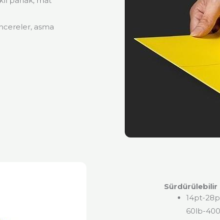
lı parlak, mat
encereler, asma
Sürdürülebili
14pt-28pt
60lb-400l