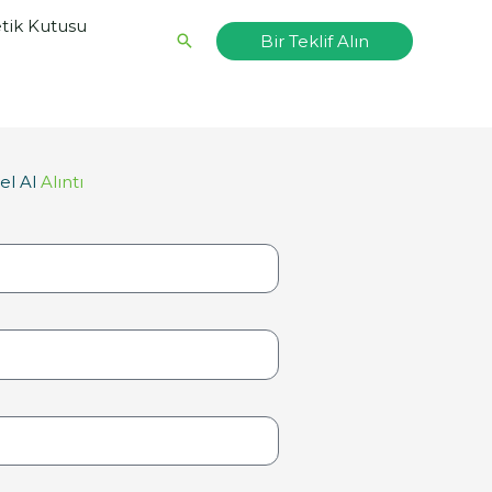
ik Kutusu
Arama
Bir Teklif Alın
el Al
Alıntı