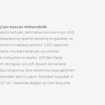
j için Hassas Mühendislik
bilir kutular, zahmetsiz kurulum için ±0,5
asarlanmış lazerle kesilmiş kırışıklıklar ve
lenen tırnaklara sahiptir. CAD tasarımlı
matik montaj hatlarıyla uyumluluk
ik maliyetlerini azaltır. 200'den fazla
m döngüsü için çift duvarlı kenarlarla
düz sıkıştırma, ters sıkıştırma veya geçmeli
 arasından seçim yapın. Standart boyutlar 4
 ″x12 ″x6 ″ arasında değişir ve özel boyutlar