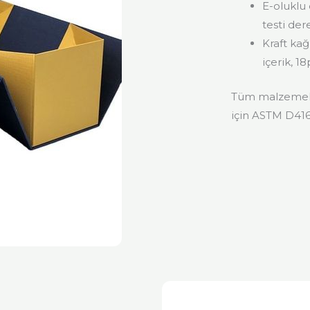
E-oluklu
testi der
Kraft kağ
içerik, 18
Tüm malzemeler
için ASTM D4169