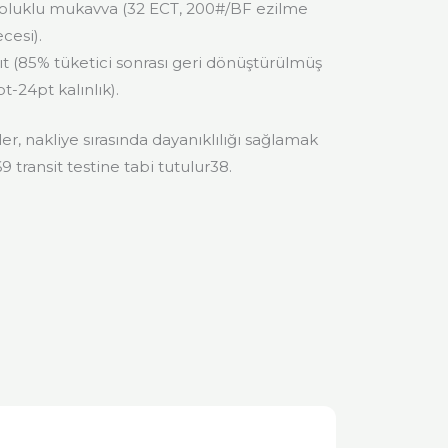
 oluklu mukavva (32 ECT, 200#/BF ezilme
ecesi).
ıt (85% tüketici sonrası geri dönüştürülmüş
pt-24pt kalınlık).
, nakliye sırasında dayanıklılığı sağlamak
 transit testine tabi tutulur38.