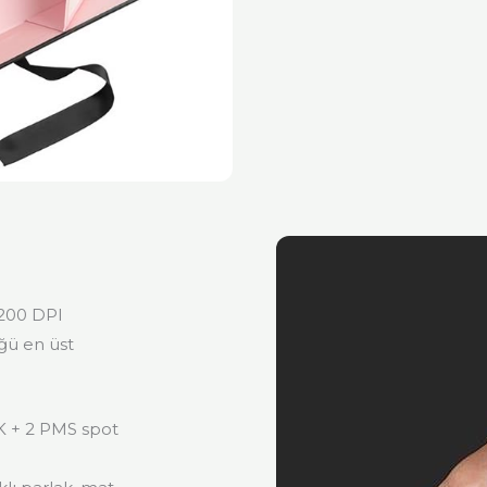
1200 DPI
ğü en üst
K + 2 PMS spot