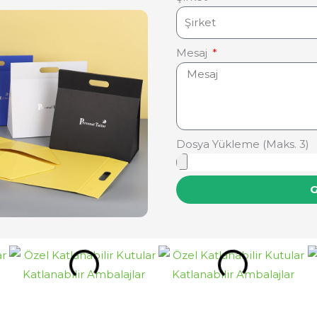
Mesaj
Dosya Yükleme (Maks. 3)
G