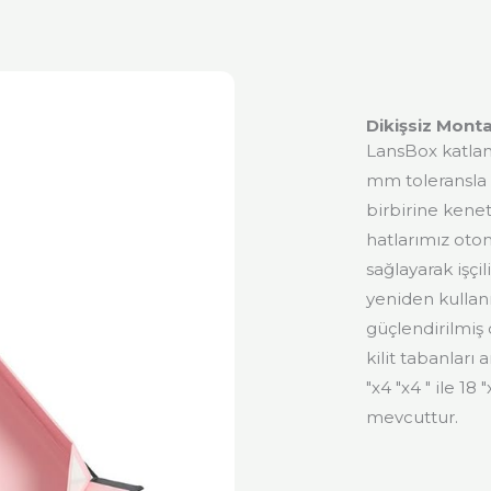
Dikişsiz Monta
LansBox katlana
mm toleransla t
birbirine kenet
hatlarımız oto
sağlayarak işçil
yeniden kullanı
güçlendirilmiş 
kilit tabanları
″x4 ″x4 ″ ile 18
mevcuttur.