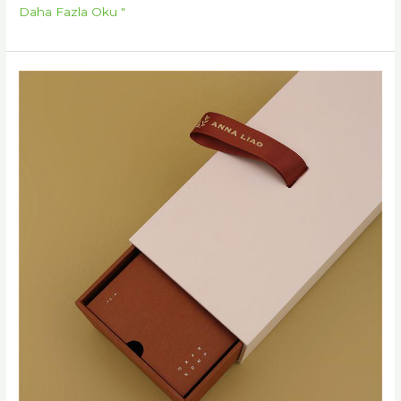
Daha Fazla Oku "
Ambalaj,
Makyaj
Ürününüzü
Nasıl
Bir
Üst
Düzeye
Çıkarır?