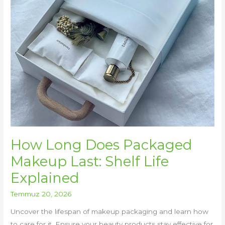
Shelf
Life
Explained
How Long Does Packaged
Makeup Last: Shelf Life
Explained
Temmuz 20, 2026
Uncover the lifespan of makeup packaging and learn how
to care for it. Ensure your beauty products stay effective for