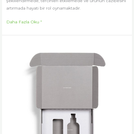
şekillendirmede, tercihleri etkilemede ve ürünün cazibesini
artırmada hayati bir rol oynamaktadır.
Daha Fazla Oku "
Makyaj
Ürünleri
Ambalajlarının
Yeniden
Kullanımı:
Markalar
İçin
Sürdürülebilir
Çözümler
ve
Yeniden
Doldurulabilir