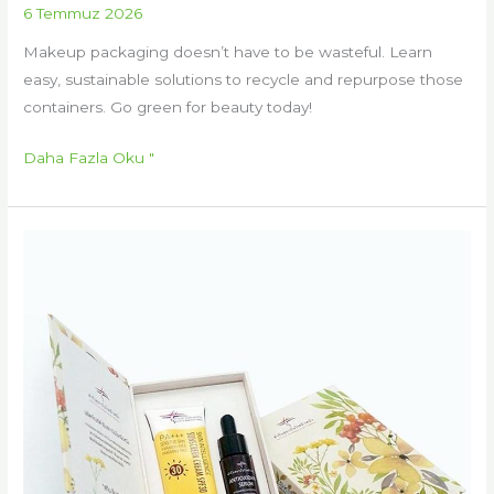
6 Temmuz 2026
Makeup packaging doesn’t have to be wasteful. Learn
easy, sustainable solutions to recycle and repurpose those
containers. Go green for beauty today!
Daha Fazla Oku "
Makyaj
Ürünleri
Nasıl
Paketlenir:
Kişiye
Özel
Kozmetik
Ambalajlama
Sanatı