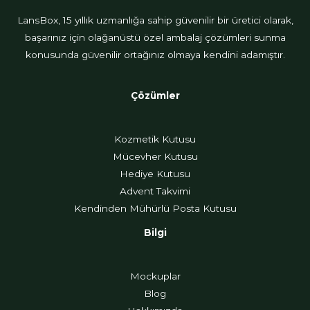
t
LansBox, 15 yıllık uzmanlığa sahip güvenilir bir üretici olarak,
a
başarınız için olağanüstü özel ambalaj çözümleri sunma
n
konusunda güvenilir ortağınız olmaya kendini adamıştır.
ı
z
Çözümler
Kozmetik Kutusu
Mücevher Kutusu
Hediye Kutusu
Advent Takvimi
Kendinden Mühürlü Posta Kutusu
Bilgi
Mockuplar
Blog