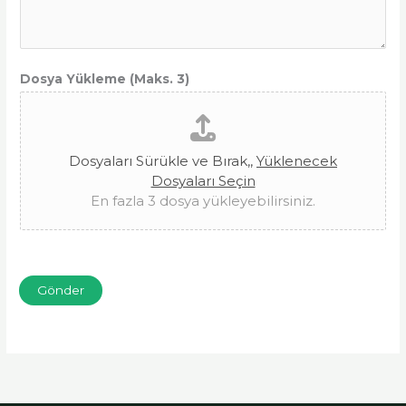
(
Dosya Yükleme (Maks. 3)
M
a
k
Dosyaları Sürükle ve Bırak,,
Yüklenecek
s
Dosyaları Seçin
i
En fazla 3 dosya yükleyebilirsiniz.
m
u
m
E
Gönder
-
p
o
s