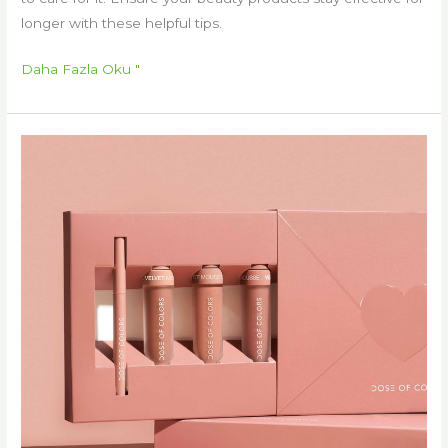
longer with these helpful tips.
Daha Fazla Oku "
How
Much
Does
Makeup
Packaging
Really
Cost:
Custom
Pricing
for
E-
commerce
&