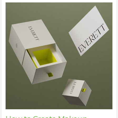
How
to
Create
Makeup
Packaging:
Design,
Materials,
and
Production