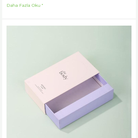
Daha Fazla Oku "
Kendi
İmza
Tarzınızı
Oluşturun:
Kişiye
Özel
Makyaj
Kutusu
Baskısı
İçin
Kapsamlı
Bir
Kılavuz