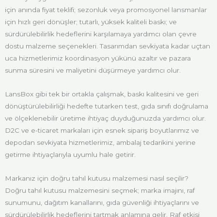
için anında fiyat teklifi; sezonluk veya promosyonel lansmanlar
için hızlı geri dönüşler; tutarlı, yüksek kaliteli baskı; ve
sürdürülebilirlik hedeflerini karşılamaya yardımcı olan çevre
dostu malzeme seçenekleri. Tasarımdan sevkiyata kadar uçtan
uca hizmetlerimiz koordinasyon yükünü azaltır ve pazara
sunma süresini ve maliyetini düşürmeye yardımcı olur.
LansBox gibi tek bir ortakla çalışmak, baskı kalitesini ve geri
dönüştürülebilirliği hedefte tutarken test, gıda sınıfı doğrulama
ve ölçeklenebilir üretime ihtiyaç duyduğunuzda yardımcı olur.
D2C ve e-ticaret markaları için esnek sipariş boyutlarımız ve
depodan sevkiyata hizmetlerimiz, ambalaj tedarikini yerine
getirme ihtiyaçlarıyla uyumlu hale getirir.
Markanız için doğru tahıl kutusu malzemesi nasıl seçilir?
Doğru tahıl kutusu malzemesini seçmek; marka imajını, raf
sunumunu, dağıtım kanallarını, gıda güvenliği ihtiyaçlarını ve
sürdürülebilirlik hedeflerini tartmak anlamına gelir. Raf etkisi