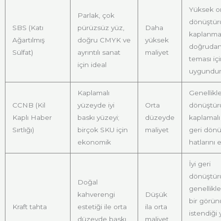
Yüksek o
Parlak, çok
dönüştürül
SBS (Katı
pürüzsüz yüz,
Daha
kaplanma
Ağartılmış
doğru CMYK ve
yüksek
doğrudan
Sülfat)
ayrıntılı sanat
maliyet
teması iç
için ideal
uygundu
Kaplamalı
Genellikle
CCNB (Kil
yüzeyde iyi
Orta
dönüştürül
Kaplı Haber
baskı yüzeyi;
düzeyde
kaplamalı
Sırtlığı)
birçok SKU için
maliyet
geri dön
ekonomik
hatlarını e
İyi geri
dönüştürül
Doğal
genellikle
kahverengi
Düşük
bir görü
Kraft tahta
estetiği ile orta
ila orta
istendiği 
düzeyde baskı
maliyet