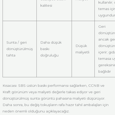
kullanılır; 
kalitesi
temas içi
uygundu
Geri
dönüştürü
ancak ger
Sunta / geri
Daha düşük
Düşük
dönüştürü
dönüştürülmüş
baskı
maliyetli
içerir; gıd
tahta
doğruluğu
temasa u
gereksini
bağlıdır
Kısacası: SBS üstün baskı performansı sağlarken, CCNB ve
Kraft görünüm veya maliyeti değerle takas ediyor ve geri
dönüştürülmüş sunta görüntü pahasına maliyeti düşürüyor.
Daha sonra, bu değiş tokuşların rafa hazır tahıl ambalajları için
neden önemli olduğunu açıklayacağız.