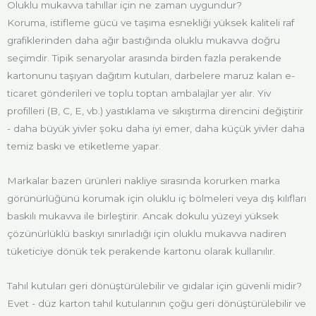
Oluklu mukavva tahıllar için ne zaman uygundur?
Koruma, istifleme gücü ve taşıma esnekliği yüksek kaliteli raf
grafiklerinden daha ağır bastığında oluklu mukavva doğru
seçimdir. Tipik senaryolar arasında birden fazla perakende
kartonunu taşıyan dağıtım kutuları, darbelere maruz kalan e-
ticaret gönderileri ve toplu toptan ambalajlar yer alır. Yiv
profilleri (B, C, E, vb.) yastıklama ve sıkıştırma direncini değiştirir
- daha büyük yivler şoku daha iyi emer, daha küçük yivler daha
temiz baskı ve etiketleme yapar.
Markalar bazen ürünleri nakliye sırasında korurken marka
görünürlüğünü korumak için oluklu iç bölmeleri veya dış kılıfları
baskılı mukavva ile birleştirir. Ancak dokulu yüzeyi yüksek
çözünürlüklü baskıyı sınırladığı için oluklu mukavva nadiren
tüketiciye dönük tek perakende kartonu olarak kullanılır.
Tahıl kutuları geri dönüştürülebilir ve gıdalar için güvenli midir?
Evet - düz karton tahıl kutularının çoğu geri dönüştürülebilir ve