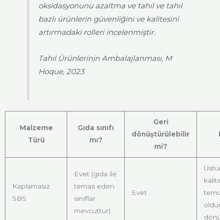
oksidasyonunu azaltma ve tahıl ve tahıl
bazlı ürünlerin güvenliğini ve kalitesini
artırmadaki rolleri incelenmiştir.
Tahıl Ürünlerinin Ambalajlanması, M
Hoque, 2023
Geri
Malzeme
Gıda sınıfı
dönüştürülebilir
Türü
mı?
mi?
Üstü
Evet (gıda ile
kalit
Kaplamasız
temas eden
Evet
temi
SBS
sınıflar
oldu
mevcuttur)
dönüş