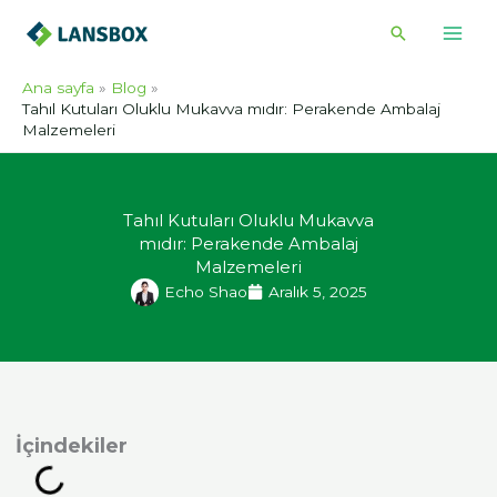
İçeriğe
Arama
atla
Ana sayfa
Blog
Tahıl Kutuları Oluklu Mukavva mıdır: Perakende Ambalaj
Malzemeleri
Tahıl Kutuları Oluklu Mukavva
mıdır: Perakende Ambalaj
Malzemeleri
Echo Shao
Aralık 5, 2025
indekiler