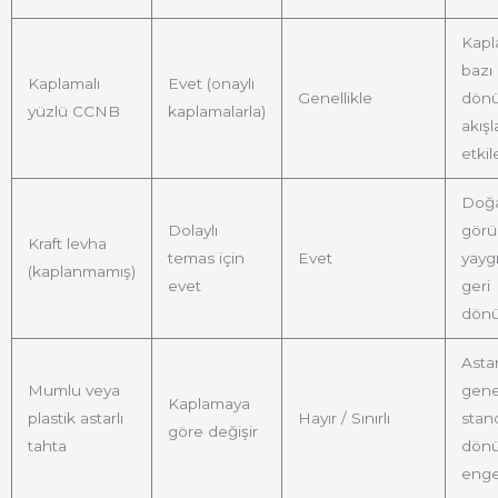
Kapl
bazı 
Kaplamalı
Evet (onaylı
Genellikle
dön
yüzlü CCNB
kaplamalarla)
akışl
etkil
Doğa
Dolaylı
görü
Kraft levha
temas için
Evet
yayg
(kaplanmamış)
evet
geri
dönü
Astar
Mumlu veya
genel
Kaplamaya
plastik astarlı
Hayır / Sınırlı
stand
göre değişir
tahta
dön
enge