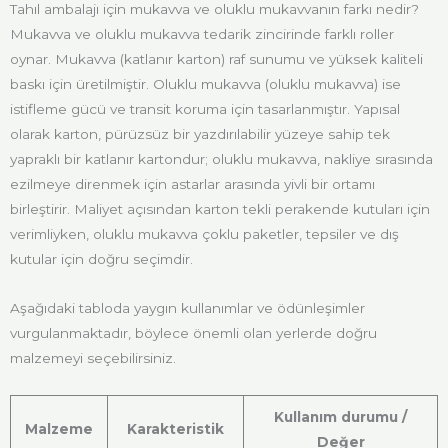
Tahıl ambalajı için mukavva ve oluklu mukavvanın farkı nedir?
Mukavva ve oluklu mukavva tedarik zincirinde farklı roller
oynar. Mukavva (katlanır karton) raf sunumu ve yüksek kaliteli
baskı için üretilmiştir. Oluklu mukavva (oluklu mukavva) ise
istifleme gücü ve transit koruma için tasarlanmıştır. Yapısal
olarak karton, pürüzsüz bir yazdırılabilir yüzeye sahip tek
yapraklı bir katlanır kartondur; oluklu mukavva, nakliye sırasında
ezilmeye direnmek için astarlar arasında yivli bir ortamı
birleştirir. Maliyet açısından karton tekli perakende kutuları için
verimliyken, oluklu mukavva çoklu paketler, tepsiler ve dış
kutular için doğru seçimdir.
Aşağıdaki tabloda yaygın kullanımlar ve ödünleşimler
vurgulanmaktadır, böylece önemli olan yerlerde doğru
malzemeyi seçebilirsiniz.
Kullanım durumu /
Malzeme
Karakteristik
Değer