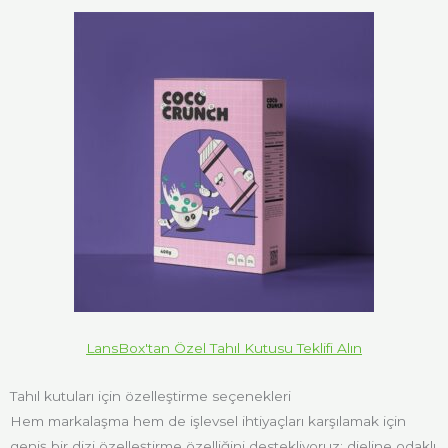
LansBox'tan Özel Tahıl Kutusu Teklifi Alın
Tahıl kutuları için özelleştirme seçenekleri
Hem markalaşma hem de işlevsel ihtiyaçları karşılamak için
geniş bir dizi özelleştirme özelliğini destekliyoruz: dieline odaklı