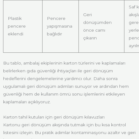
Saf k
Geri
akışl
Plastik
Pencere
dönüşümden
gere
pencere
yapışmasına
önce camı
yerl
eklendi
bağlıdır
çıkarın
penc
ayrıl
Bu tablo, ambalaj ekiplerinin karton türlerini ve kaplamaları
belirlerken gıda güvenliği ihtiyaçları ile geri dönüşüm
hedeflerini dengelemelerine yardımcı olur. Daha sonra
uygulamalı geri dönüşüm adımları sunuyor ve ardından hem
güvenliği hem de kullanım ömrü sonu işlemlerini etkileyen
kaplamaları açıklıyoruz.
Karton tahıl kutuları için geri dönüşüm kılavuzları
Kartonu geri dönüşüm akışında tutmak için bu kısa kontrol
listesini izleyin. Bu pratik adımlar kontaminasyonu azaltır ve geri