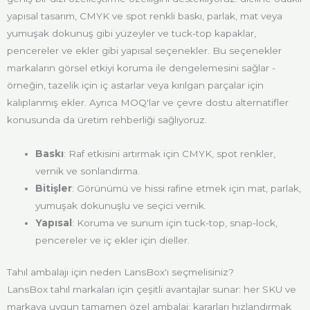
yapısal tasarım, CMYK ve spot renkli baskı, parlak, mat veya
yumuşak dokunuş gibi yüzeyler ve tuck-top kapaklar,
pencereler ve ekler gibi yapısal seçenekler. Bu seçenekler
markaların görsel etkiyi koruma ile dengelemesini sağlar -
örneğin, tazelik için iç astarlar veya kırılgan parçalar için
kalıplanmış ekler. Ayrıca MOQ'lar ve çevre dostu alternatifler
konusunda da üretim rehberliği sağlıyoruz.
Baskı
: Raf etkisini artırmak için CMYK, spot renkler,
vernik ve sonlandırma.
Bitişler
: Görünümü ve hissi rafine etmek için mat, parlak,
yumuşak dokunuşlu ve seçici vernik.
Yapısal
: Koruma ve sunum için tuck-top, snap-lock,
pencereler ve iç ekler için dieller.
Tahıl ambalajı için neden LansBox'ı seçmelisiniz?
LansBox tahıl markaları için çeşitli avantajlar sunar: her SKU ve
markaya uygun tamamen özel ambalaj; kararları hızlandırmak