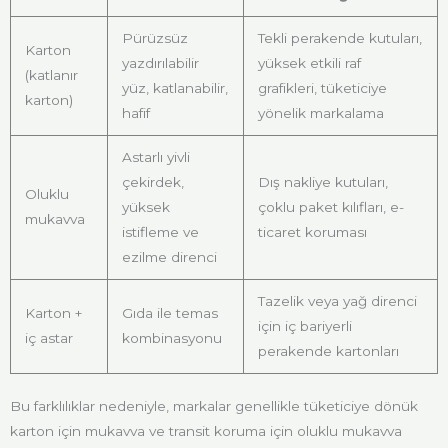
Pürüzsüz
Tekli perakende kutuları,
Karton
yazdırılabilir
yüksek etkili raf
(katlanır
yüz, katlanabilir,
grafikleri, tüketiciye
karton)
hafif
yönelik markalama
Astarlı yivli
çekirdek,
Dış nakliye kutuları,
Oluklu
yüksek
çoklu paket kılıfları, e-
mukavva
istifleme ve
ticaret koruması
ezilme direnci
Tazelik veya yağ direnci
Karton +
Gıda ile temas
için iç bariyerli
iç astar
kombinasyonu
perakende kartonları
Bu farklılıklar nedeniyle, markalar genellikle tüketiciye dönük
karton için mukavva ve transit koruma için oluklu mukavva