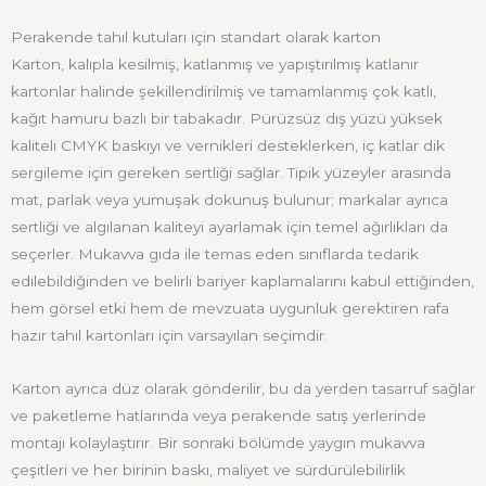
Perakende tahıl kutuları için standart olarak karton
Karton, kalıpla kesilmiş, katlanmış ve yapıştırılmış katlanır
kartonlar halinde şekillendirilmiş ve tamamlanmış çok katlı,
kağıt hamuru bazlı bir tabakadır. Pürüzsüz dış yüzü yüksek
kaliteli CMYK baskıyı ve vernikleri desteklerken, iç katlar dik
sergileme için gereken sertliği sağlar. Tipik yüzeyler arasında
mat, parlak veya yumuşak dokunuş bulunur; markalar ayrıca
sertliği ve algılanan kaliteyi ayarlamak için temel ağırlıkları da
seçerler. Mukavva gıda ile temas eden sınıflarda tedarik
edilebildiğinden ve belirli bariyer kaplamalarını kabul ettiğinden,
hem görsel etki hem de mevzuata uygunluk gerektiren rafa
hazır tahıl kartonları için varsayılan seçimdir.
Karton ayrıca düz olarak gönderilir, bu da yerden tasarruf sağlar
ve paketleme hatlarında veya perakende satış yerlerinde
montajı kolaylaştırır. Bir sonraki bölümde yaygın mukavva
çeşitleri ve her birinin baskı, maliyet ve sürdürülebilirlik