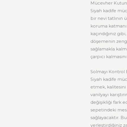
Mücevher Kutunu
Siyah kadife müce
bir nevi tatlının
koruma katmanı 
kaçındığınız gibi
döşemenin zengin
sağlamakla kalma
çarpıcı kalmasını 
Solmayı Kontrol 
Siyah kadife müc
etmek, kalitesini
vanilyayı karıştı
değişikliği fark
sepetindeki mesa
sağlayacaktır. Bu 
yerleştirdiğiniz 