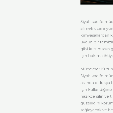
Siyah kadife müc
silmek üzere yum
kimyasallardan k
uygun bir temizlik
gibi kutunuzun g
için bakıma ihtiy
Mücevher Kutunu
Siyah kadife mü
aslında oldukça 
için kullandığını
nazikçe silin ve 
güzelliğini koru
sağlayacak ve her