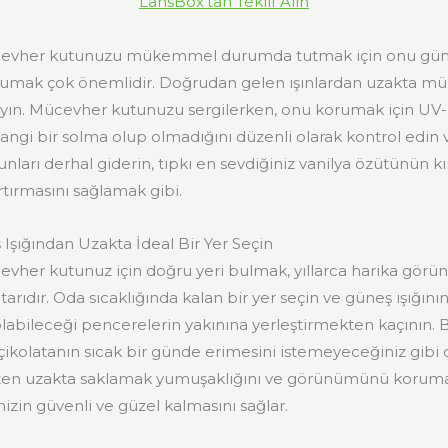
LansBox'tan Teklif Alın
cevher kutunuzu mükemmel durumda tutmak için onu güne
orumak çok önemlidir. Doğrudan gelen ışınlardan uzakta m
ayın. Mücevher kutunuzu sergilerken, onu korumak için UV-k
angi bir solma olup olmadığını düzenli olarak kontrol edin v
nları derhal giderin, tıpkı en sevdiğiniz vanilya özütünün kı
rtırmasını sağlamak gibi.
şığından Uzakta İdeal Bir Yer Seçin
evher kutunuz için doğru yeri bulmak, yıllarca harika görü
rıdır. Oda sıcaklığında kalan bir yer seçin ve güneş ışığının 
abileceği pencerelerin yakınına yerleştirmekten kaçının.
 çikolatanın sıcak bir günde erimesini istemeyeceğiniz gibi
en uzakta saklamak yumuşaklığını ve görünümünü koruma
nizin güvenli ve güzel kalmasını sağlar.