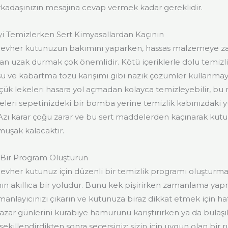
rkadaşınızın mesajına cevap vermek kadar gereklidir.
 Temizlerken Sert Kimyasallardan Kaçının
cevher kutunuzun bakımını yaparken, hassas malzemeye za
dan uzak durmak çok önemlidir. Kötü içeriklerle dolu temizl
su ve kabartma tozu karışımı gibi nazik çözümler kullanma
k lekeleri hasara yol açmadan kolayca temizleyebilir, bu
leri sepetinizdeki bir bomba yerine temizlik kabınızdaki 
Azı karar çoğu zarar ve bu sert maddelerden kaçınarak ku
muşak kalacaktır.
 Bir Program Oluşturun
evher kutunuz için düzenli bir temizlik programı oluşturmak
 akıllıca bir yoludur. Bunu kek pişirirken zamanlama yap
manlayıcınızı çıkarın ve kutunuza biraz dikkat etmek için hatı
Pazar günlerini kurabiye hamurunu karıştırırken ya da bulaşık
şekillendirdikten sonra seçersiniz; sizin için uygun olan bir 