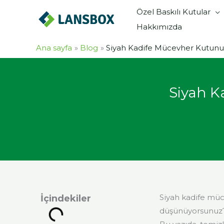
İçeriğe
Özel Baskılı Kutular
atla
Hakkımızda
Ana sayfa
Blog
Siyah Kadife Mücevher Kutunuz
Siyah K
Siyah kadife mü
İçindekiler
düşünüyorsunuz? 