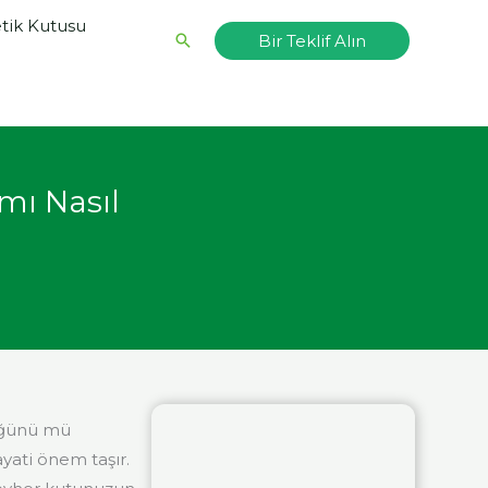
ik Kutusu
Arama
Bir Teklif Alın
mı Nasıl
üğünü mü
yati önem taşır.