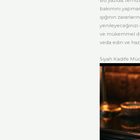
Bu yazıda, temiz
bakımını yapmanı
ışığının zararlar
yenileyeceğinizi
ve mükemmel dur
veda edin ve hazi
Siyah Kadife Mü