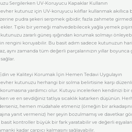
zu Sergilerken UV-Koruyucu Kapaklar Kullanın
vher kutunuz için UV-koruyucu kılıflar kullanmak akıllıca b
 üzerine pudra şekeri serpmek gibidir; fazla zahmete girmed
ekler. Tıpkı bir yemeği mahvedebilecek yağla yemek pişi
, kutunuzu zararlı güneş ışığından korumak solmayı önleyebi
 rengini koruyabilir. Bu basit adım sadece kutunuzun har
z, aynı zamanda tüm değerli parçalarınızın yıllar boyunca
sağlar.
Edin ve Kaliteyi Korumak İçin Hemen Tedavi Uygulayın
evher kutunuzu herhangi bir solma belirtisine karşı düzenli
 korumasına yardımcı olur. Kutuyu incelerken kendinizi bir 
rırken ve en sevdiğiniz tatlıya sıcaklık katarken düşünün. Her
 ederseniz, hemen müdahale etmeniz (örneğin bir arkadaşınız
jına yanıt vermeniz) her şeyin bozulmamış ve davetkar g
basit kontroller büyük bir fark yaratabilir ve değerli eşyaları
zamanki kadar çarpıcı kalmasını sağlayabilir.