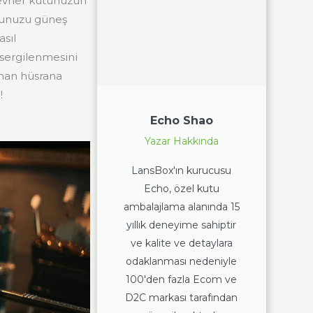
cevher kutunuzun
utunuzu güneş
asıl
 sergilenmesini
nan hüsrana
!
Echo Shao
Yazar Hakkında
LansBox'ın kurucusu
Echo, özel kutu
ambalajlama alanında 15
yıllık deneyime sahiptir
ve kalite ve detaylara
odaklanması nedeniyle
100'den fazla Ecom ve
D2C markası tarafından