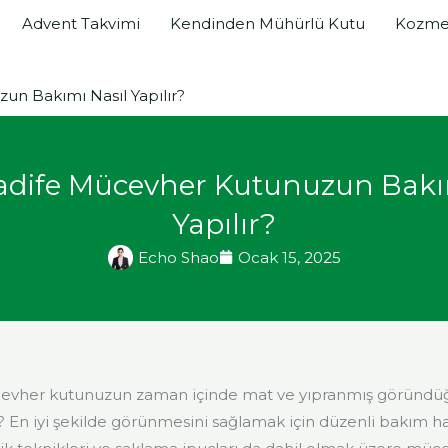
Advent Takvimi
Kendinden Mühürlü Kutu
Kozmet
un Bakımı Nasıl Yapılır?
adife Mücevher Kutunuzun Bakı
Yapılır?
Echo Shao
Ocak 15, 2025
cevher kutunuzun zaman içinde mat ve yıpranmış göründ
En iyi şekilde görünmesini sağlamak için düzenli bakım ha