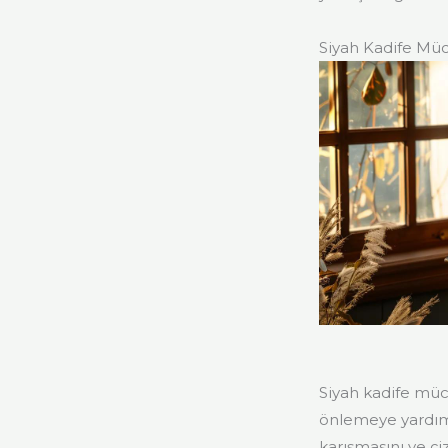
Siyah Kadife Mü
Siyah kadife müc
önlemeye yardımc
karışmasını ve çi