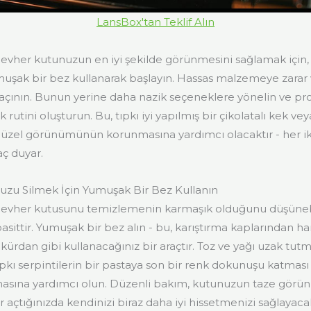
LansBox'tan Teklif Alın
evher kutunuzun en iyi şekilde görünmesini sağlamak için, 
uşak bir bez kullanarak başlayın. Hassas malzemeye zarar 
açının. Bunun yerine daha nazik seçeneklere yönelin ve pr
 rutini oluşturun. Bu, tıpkı iyi yapılmış bir çikolatalı kek v
üzel görünümünün korunmasına yardımcı olacaktır - her ik
aç duyar.
zu Silmek İçin Yumuşak Bir Bez Kullanın
cevher kutusunu temizlemenin karmaşık olduğunu düşünebi
basittir. Yumuşak bir bez alın - bu, karıştırma kaplarından
z kürdan gibi kullanacağınız bir araçtır. Toz ve yağı uzak tutm
tıpkı serpintilerin bir pastaya son bir renk dokunuşu katmas
masına yardımcı olun. Düzenli bakım, kutunuzun taze görü
 açtığınızda kendinizi biraz daha iyi hissetmenizi sağlayaca