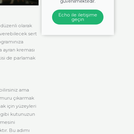
güvenilmektedir.
Echo ile iletişime
geçin
düzenli olarak
verebilecek sert
ogramınıza
eya ayran kreması
isi de parlamak
lirsiniz ama
 hamuru çıkarmak
ak için yüzeyleri
ı gibi kutunuzun
nmesini
ktır. Bu adımı