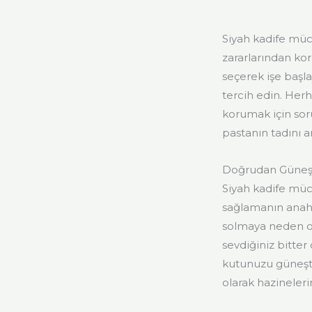
Siyah kadife mü
zararlarından k
seçerek işe başl
tercih edin. Herh
korumak için soru
pastanın tadını a
Doğrudan Güneş I
Siyah kadife müc
sağlamanın anahta
solmaya neden ol
sevdiğiniz bitter
kutunuzu güneşt
olarak hazineleri