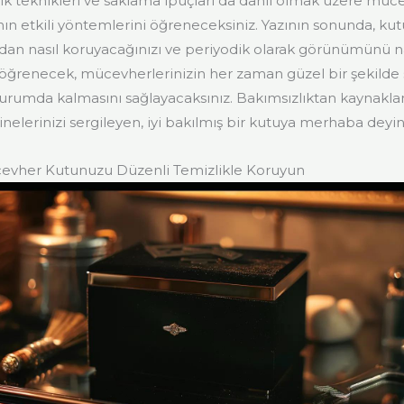
lik teknikleri ve saklama ipuçları da dahil olmak üzere mü
n etkili yöntemlerini öğreneceksiniz. Yazının sonunda, k
ından nasıl koruyacağınızı ve periyodik olarak görünümünü n
 öğrenecek, mücevherlerinizin her zaman güzel bir şekilde
umda kalmasını sağlayacaksınız. Bakımsızlıktan kaynakla
nelerinizi sergileyen, iyi bakılmış bir kutuya merhaba deyin
cevher Kutunuzu Düzenli Temizlikle Koruyun