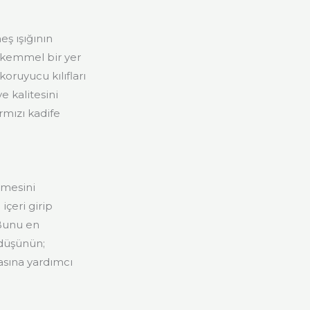
ş ışığının
ükemmel bir yer
oruyucu kılıfları
e kalitesini
rmızı kadife
nmesini
içeri girip
 Bunu en
 düşünün;
sına yardımcı