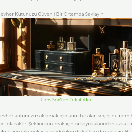
cevher Kutunuzu Güvenli Bir Ortamda Saklayın
LansBox'tan Teklif Alın
evher kutunuzu saklamak için kuru bir alan seçin, bu nem h
ı olacaktır. Şeklini korumak için ısı kaynaklarından uzak t
zilmesini önlemek için içindekileri dikkatlice düzenleyin. B