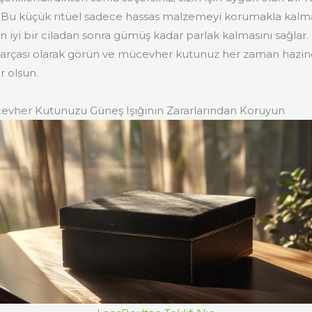
. Bu küçük ritüel sadece hassas malzemeyi korumakla kalm
 iyi bir ciladan sonra gümüş kadar parlak kalmasını sağlar. 
parçası olarak görün ve mücevher kutunuz her zaman hazine
r olsun.
evher Kutunuzu Güneş Işığının Zararlarından Koruyun