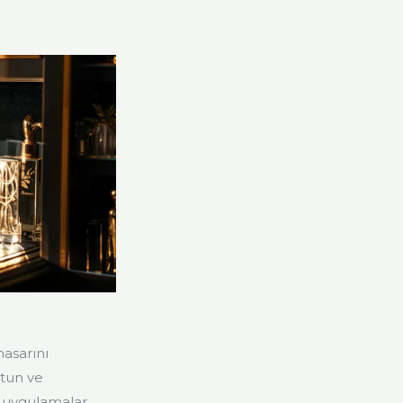
asarını
utun ve
u uygulamalar