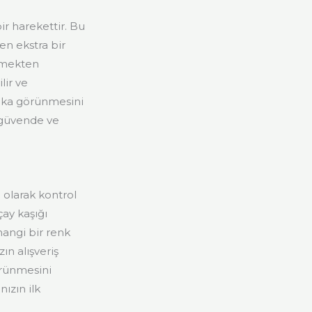
ir harekettir. Bu
en ekstra bir
rmekten
lir ve
ika görünmesini
 güvende ve
 olarak kontrol
çay kaşığı
hangi bir renk
ın alışveriş
örünmesini
nızın ilk