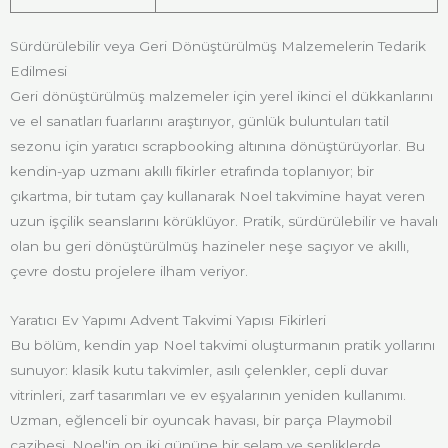
Sürdürülebilir veya Geri Dönüştürülmüş Malzemelerin Tedarik
Edilmesi
Geri dönüştürülmüş malzemeler için yerel ikinci el dükkanlarını
ve el sanatları fuarlarını araştırıyor, günlük buluntuları tatil
sezonu için yaratıcı scrapbooking altınına dönüştürüyorlar. Bu
kendin-yap uzmanı akıllı fikirler etrafında toplanıyor; bir
çıkartma, bir tutam çay kullanarak Noel takvimine hayat veren
uzun işçilik seanslarını körüklüyor. Pratik, sürdürülebilir ve havalı
olan bu geri dönüştürülmüş hazineler neşe saçıyor ve akıllı,
çevre dostu projelere ilham veriyor.
Yaratıcı Ev Yapımı Advent Takvimi Yapısı Fikirleri
Bu bölüm, kendin yap Noel takvimi oluşturmanın pratik yollarını
sunuyor: klasik kutu takvimler, asılı çelenkler, cepli duvar
vitrinleri, zarf tasarımları ve ev eşyalarının yeniden kullanımı.
Uzman, eğlenceli bir oyuncak havası, bir parça Playmobil
cazibesi, Noel'in on iki gününe bir selam ve şenliklerde