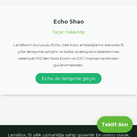
Echo Shao
Yazar Hakkında
LansBox'ın kurucusu Echo, özel kutu ambalajlama alanında 15
yıllık deneyime sahiptir ve kalite ve detaylara odaklanması
nedeniyle 100'den fazla Ecom ve D2C markası tarafından
güvenilmektedir.
Echo ile iletişime geçin
Teklif Alın
LansBox, 15 yıllık uzmanlığa sahip güvenilir bir üretici olarak,