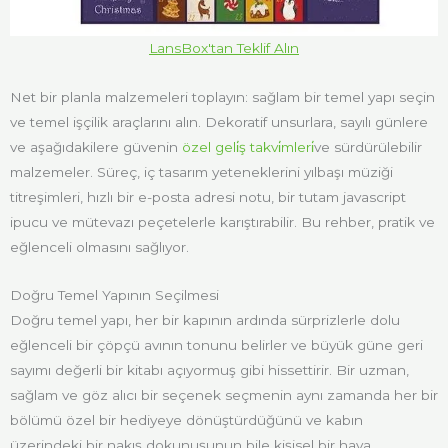
LansBox'tan Teklif Alın
Net bir planla malzemeleri toplayın: sağlam bir temel yapı seçin
ve temel işçilik araçlarını alın. Dekoratif unsurlara, sayılı günlere
ve aşağıdakilere güvenin
özel geli̇ş takvi̇mleri̇
ve sürdürülebilir
malzemeler. Süreç, iç tasarım yeteneklerini yılbaşı müziği
titreşimleri, hızlı bir e-posta adresi notu, bir tutam javascript
ipucu ve mütevazı peçetelerle karıştırabilir. Bu rehber, pratik ve
eğlenceli olmasını sağlıyor.
Doğru Temel Yapının Seçilmesi
Doğru temel yapı, her bir kapının ardında sürprizlerle dolu
eğlenceli bir çöpçü avının tonunu belirler ve büyük güne geri
sayımı değerli bir kitabı açıyormuş gibi hissettirir. Bir uzman,
sağlam ve göz alıcı bir seçenek seçmenin aynı zamanda her bir
bölümü özel bir hediyeye dönüştürdüğünü ve kabın
üzerindeki bir nakış dokunuşunun bile kişisel bir hava