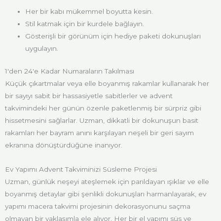
Her bir kabı mükemmel boyutta kesin.
Stil katmak için bir kurdele bağlayın.
Gösterişli bir görünüm için hediye paketi dokunuşları
uygulayın.
1'den 24'e Kadar Numaraların Takılması
Küçük çıkartmalar veya elle boyanmış rakamlar kullanarak her
bir sayıyı sabit bir hassasiyetle sabitlerler ve advent
takvimindeki her günün özenle paketlenmiş bir sürpriz gibi
hissetmesini sağlarlar. Uzman, dikkatli bir dokunuşun basit
rakamları her bayram anını karşılayan neşeli bir geri sayım
ekranına dönüştürdüğüne inanıyor.
Ev Yapımı Advent Takviminizi Süsleme Projesi
Uzman, günlük neşeyi ateşlemek için parıldayan ışıklar ve elle
boyanmış detaylar gibi şenlikli dokunuşları harmanlayarak, ev
yapımı macera takvimi projesinin dekorasyonunu saçma
olmayan bir yaklaşımla ele alıyor. Her bir el yapımı süs ve