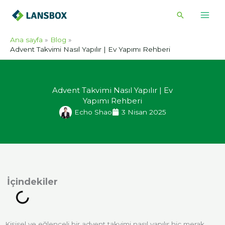
İçeriğe
Arama
atla
Ana sayfa
Blog
Advent Takvimi Nasıl Yapılır | Ev Yapımı Rehberi
Advent Takvimi Nasıl Yapılır | Ev
Yapımı Rehberi
Echo Shao
3 Nisan 2025
indekiler
Kişisel ve eğlenceli bir advent takvimi nasıl yapılır hiç merak