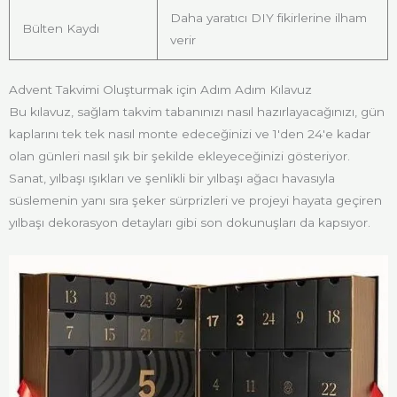
Daha yaratıcı DIY fikirlerine ilham
Bülten Kaydı
verir
Advent Takvimi Oluşturmak için Adım Adım Kılavuz
Bu kılavuz, sağlam takvim tabanınızı nasıl hazırlayacağınızı, gün
kaplarını tek tek nasıl monte edeceğinizi ve 1'den 24'e kadar
olan günleri nasıl şık bir şekilde ekleyeceğinizi gösteriyor.
Sanat, yılbaşı ışıkları ve şenlikli bir yılbaşı ağacı havasıyla
süslemenin yanı sıra şeker sürprizleri ve projeyi hayata geçiren
yılbaşı dekorasyon detayları gibi son dokunuşları da kapsıyor.