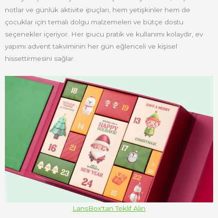
notlar ve günlük aktivite ipuçları, hem yetişkinler hem de
çocuklar için temalı dolgu malzemeleri ve bütçe dostu
seçenekler içeriyor. Her ipucu pratik ve kullanımı kolaydır, ev
yapımı advent takviminin her gün eğlenceli ve kişisel
hissettirmesini sağlar.
LansBox'tan Teklif Alın