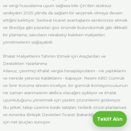
ve vergi hususlarına uyum sağlasa bile Çin'den stoksuz
sevkiyatın 2025 yılında da sağlam bir seçenek olmaya devam
ettiğini belirtiyor. Serbest ticaret avantajlarını senkronize etmek
ve Brezilya gibi pazarları göz önünde bulundurmak gibi dikkatli
bir planlama, satıcıların rekabetçi kalırken maliyetleri
yönetmelerini sağlayabilir.
İthalat Maliyetlerini Tahmin Etmek için Araçlardan ve
Destekten Yararlanma
Kılavuz, çevrimiçi ithalat vergisi hesaplayıcılarını - ne yaptıklarını
ve nerede yetersiz kaldıklarını - kapsıyor. Resmi ABD Gümrük
ve Sınır Koruma sitesini inceliyor, bir gümrük komisyoncusunun
ne zaman aranmasının akıllıca olacağını açıklıyor ve ithalat
uyumluluğunu yönetmek için yazılım çözümlerini gösteriyor.
Bu şirket, talep üzerine baskı satışları, tedarik zinciri planlaması
ve Amerika Birleşik Devletleri Ticaret Bakanlığı'ndan ipuçları
Teklif Alın
için net ipuçları sunuyor.