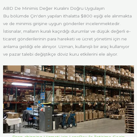
ABD De Minimis Değer Kuralını Doğru Uygulayın
Bu bölümde Çin'den yapılan ithalatta $800 eşiği ele alınmakta
ve de minimis girişine uygun gönderiler incelenmektedir.
İstisnalar, malların kuralı kaçırdığı durumlar ve düşük değerli e-
ticaret gönderilerinin para hareketi ve ücret yönetimi için ne
anlama geldiği ele alınıyor. Uzman, kullanışlı bir araç kullanıyor
ve pazar talebi değiştikçe döviz kuru etkilerini ele alıyor.
Drop-shipping Hizmeti için LansBox ile İletişime Geçin