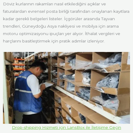
Döviz kurlarının rakamları nasıl etkilediğini açıklar ve
faturalardan evrensel posta birliği tarafından onaylanan kayıtlara
kadar gerekli belgeleri listeler. İçgörüler arasında Tayvan
trendleri, Güneydoğu Asya nakliyesi ve mobilya için arama
motoru optimizasyonu ipuçları yer alıyor. İthalat vergileri ve
harçlarını basitleştirmek için pratik adımlar izleniyor.
Drop-shipping Hizmeti için LansBox ile İletişime Geçin