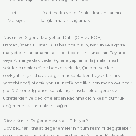
Fikri
Ticari marka ve telif hakkı korumalarının
Mülkiyet
karşılanmasını sağlamak
Navlun ve Sigorta Maliyetleri Dahil (CIF vs. FOB)
Uzman, ister CIF ister FOB bazında olsun, navlun ve sigorta
maliyetlerini anlamanın, akıllı bir ticaret anlaşmasının Tayland
veya Almanya'daki tedarikçilerle yapılan anlaşmaları nasıl
şekillendirebileceğine benzer şekilde, Çin'den yapılan
sevkiyatlar için ithalat vergisini hesaplarken büyük bir fark
yaratabileceğini açıklıyor. Bu netlik özellikle son moda oyuncak
gibi ürünlerle ilgilenen satıcılar için faydalı olup, gereksiz
ücretlerden ve gecikmelerden kaçınmak için kesin gümrük
değerlerini kullanmalarını sağlar.
Döviz Kurları Değerlemeyi Nasıl Etkiliyor?
Döviz kurları, ithalat değerlemelerinin tüm resmini değiştirebilir
ve uluslararası ticarette satıcıların başını ağrıtabilir. Kurlardaki