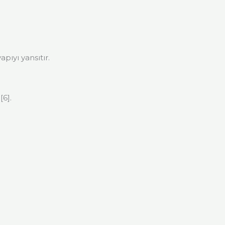
pıyı yansıtır.
[6].