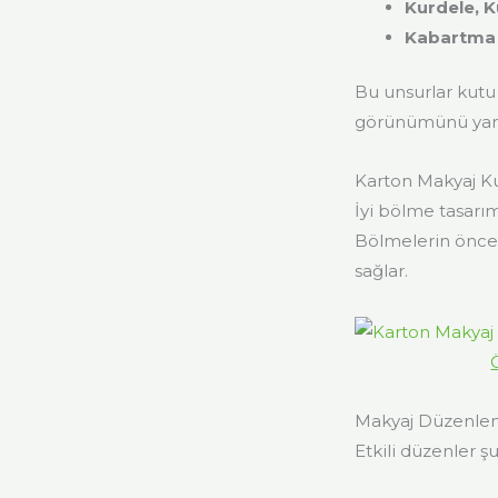
Kurdele, K
Kabartma 
Bu unsurlar kutu 
görünümünü yans
Karton Makyaj Kut
İyi bölme tasarım
Bölmelerin önced
sağlar.
Makyaj Düzenleme
Etkili düzenler şun