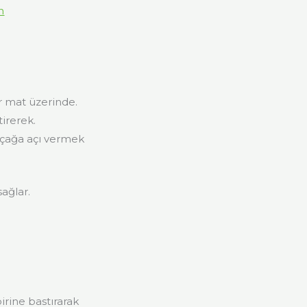
n
ir mat üzerinde.
irerek.
ıçağa açı vermek
ağlar.
irine bastırarak