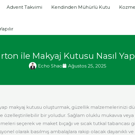
Advent Takvimi
Kendinden Mühürlü Kutu
Kozmet
apılır
rton ile Makyaj Kutusu Nasıl Yapı
Echo Shao
Ağustos 25, 2025
yap makyaj kutusu oluşturmak, güzellik malzemelerinizi 
e özelleştirilebilir bir yoludur. Sağlam oluklu mukavva vey
meleri seçerek ve maket bıçağı ve sıcak tutkal tabancası gi
syonel olarak basılmış ambalajlara rakip olacak dayanıklı ve 