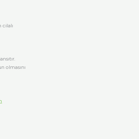
cilalı
nsıtır.
un olmasını
n