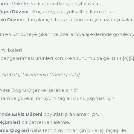
zeni
- Paletler ve kompaktlar için eşit yuvalar.
Tepsi Düzeni
- Küçük eşyaları yükselten katmanlar.
ücü Düzeni
- Fırçalar için hassas uçları koruyan uzun yuvalar.
nı en üst düzeye çıkarır ve özel ambalaj eklerinde görülen ya
m İlkeleri
n dengelenmesi ürünleri korurken sunumu da geliştirir [4][5]
, Ambalaj Tasarımının Önemi (2023)
Nasıl Doğru Ölçer ve İşaretlersiniz?
 tam ve güvenli bir uyum sağlar. Bunu yapmak için:
inde Eskiz Düzeni
boyutları planlamak için.
lçümleri
bir cetvel ve kalemle.
ma Çizgileri
daha temiz kıvrımlar için bir el işi bıçağı ile.