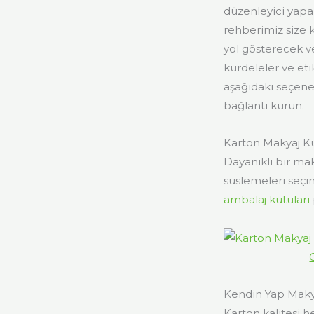
düzenleyici yapab
rehberimiz size
yol gösterecek ve
kurdeleler ve etik
aşağıdaki seçene
bağlantı kurun.
Karton Makyaj Ku
Dayanıklı bir mak
süslemeleri seçin.
ambalaj kutuları
Kendin Yap Makya
Karton kalitesi 