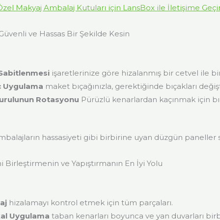
Özel Makyaj Ambalaj Kutuları için LansBox ile İletişime Geçi
Güvenli ve Hassas Bir Şekilde Kesin
Sabitlenmesi
işaretlerinize göre hizalanmış bir cetvel ile b
nç Uygulama
maket bıçağınızla, gerektiğinde bıçakları değişt
urulunun Rotasyonu
Pürüzlü kenarlardan kaçınmak için b
mbalajların hassasiyeti gibi birbirine uyan düzgün paneller s
i Birleştirmenin ve Yapıştırmanın En İyi Yolu
aj
hizalamayı kontrol etmek için tüm parçaları.
kal Uygulama
taban kenarları boyunca ve yan duvarları birb