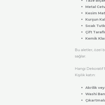
Taze Bıçak
Metal Cet
Kesim Mat
Kurşun Ka
Sıcak Tut
Çift Tarafl
Kemik Kla
Bu aletler, özel 
sağlar.
Hangi Dekoratif 
Kişilik katın:
Akrilik ve
Washi Bant
Çıkartmala