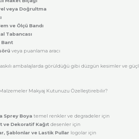
lı Maket Bıçağı
vel veya Doğrultma
ı
lem ve Ölçü Bandı
kal Tabancası
ı Bant
sörü
veya puanlama aracı
baskılı ambalajlarda görüldüğü gibi düzgün kesimler ve güçl
Malzemeler Makyaj Kutunuzu Özelleştirebilir?
ya Sprey Boya
temel renkler ve degradeler için
 ve Dekoratif Kağıt
desenler için
r, Şablonlar ve Lastik Pullar
logolar için