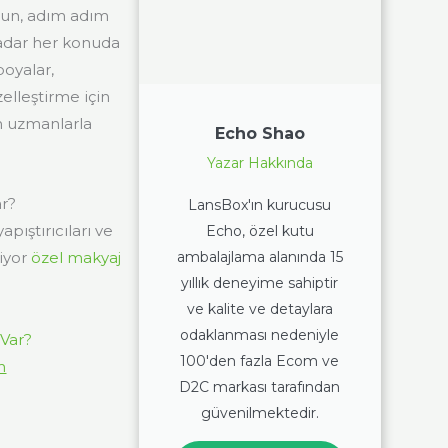
olun, adım adım
adar her konuda
boyalar,
zelleştirme için
n uzmanlarla
Echo Shao
Yazar Hakkında
ar?
LansBox'ın kurucusu
pıştırıcıları ve
Echo, özel kutu
ambalajlama alanında 15
diyor
özel makyaj
yıllık deneyime sahiptir
ve kalite ve detaylara
odaklanması nedeniyle
100'den fazla Ecom ve
n
D2C markası tarafından
güvenilmektedir.