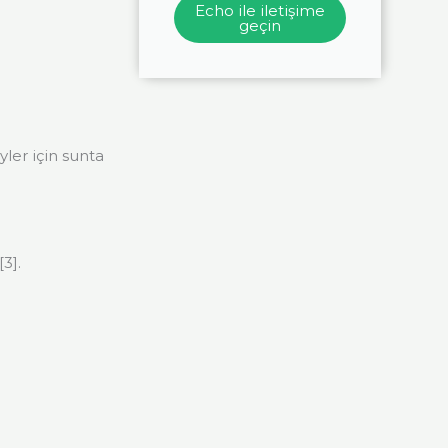
Echo ile iletişime
geçin
yler için sunta
3].