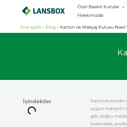
İçeriğe
Özel Baskılı Kutular
atla
Hakkımızda
Ana sayfa
Blog
Karton ile Makyaj Kutusu Nasıl Y
Ka
Kartonla kendin 
İçindekiler
uygun maliyetli v
gibi doğru malze
kullanarak, profe