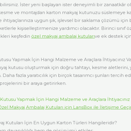
ilirsiniz. İster yeni başlayan ister deneyimli bir zanaatkâr 
 kesme ve montajdan karton makyaj kutunuzu süslemeye k
 ihtiyaçlarınıza uygun şık, işlevsel bir saklama çözümü için 
etlerle kişiselleştirmenize yardımcı olacaktır. Birinci sınıf ö
kleri keşfedin
özel makyaj ambalaj kutuları
ve ek destek içi
tusu Yapmak İçin Hangi Malzeme ve Araçlara İhtiyacınız V
yaj kutusu oluşturmak için doğru tahtayı, kesme aletlerini, ya
 Daha fazla yaratıcılık için birçok tasarımcı şunları tercih e
projelerini bir araya getirirken.
Özel Makyaj Ambalaj Kutuları için LansBox ile İletişime Geçi
j Kutuları İçin En Uygun Karton Türleri Hangileridir?
hem dayanıklılığı hem de görünümü etkiler: