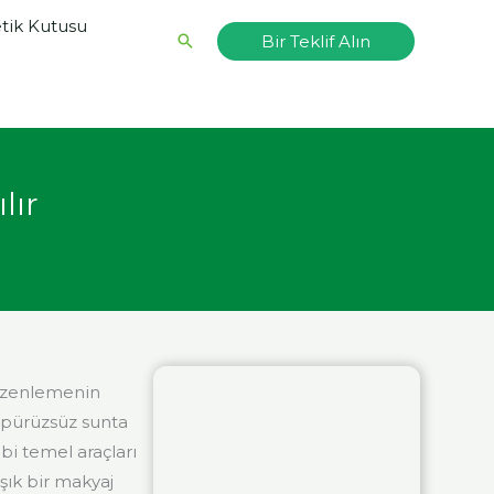
ik Kutusu
Arama
Bir Teklif Alın
lır
düzenlemenin
a pürüzsüz sunta
bi temel araçları
şık bir makyaj