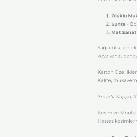
Oluklu Mu
Sunta
- Bo
Mat Sanat
Sağlamlık için ol
veya sanat panos
Karton Özellikleri
Kalite, mukavemet
Smurfit Kappa, Ka
Kesim ve Montaj 
Hassas kesimler v