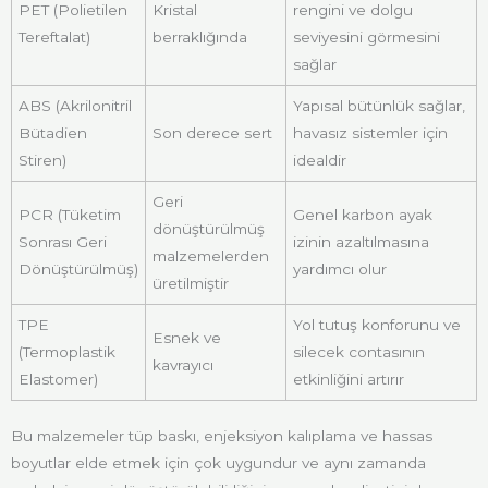
PET (Polietilen
Kristal
rengini ve dolgu
Tereftalat)
berraklığında
seviyesini görmesini
sağlar
ABS (Akrilonitril
Yapısal bütünlük sağlar,
Bütadien
Son derece sert
havasız sistemler için
Stiren)
idealdir
Geri
PCR (Tüketim
Genel karbon ayak
dönüştürülmüş
Sonrası Geri
izinin azaltılmasına
malzemelerden
Dönüştürülmüş)
yardımcı olur
üretilmiştir
TPE
Yol tutuş konforunu ve
Esnek ve
(Termoplastik
silecek contasının
kavrayıcı
Elastomer)
etkinliğini artırır
Bu malzemeler tüp baskı, enjeksiyon kalıplama ve hassas
boyutlar elde etmek için çok uygundur ve aynı zamanda