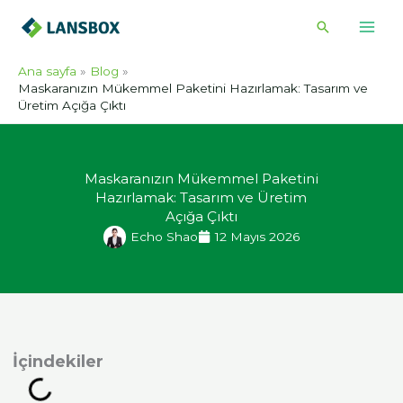
İçeriğe
Arama
atla
Ana sayfa
Blog
Maskaranızın Mükemmel Paketini Hazırlamak: Tasarım ve
Üretim Açığa Çıktı
Maskaranızın Mükemmel Paketini
Hazırlamak: Tasarım ve Üretim
Açığa Çıktı
Echo Shao
12 Mayıs 2026
indekiler