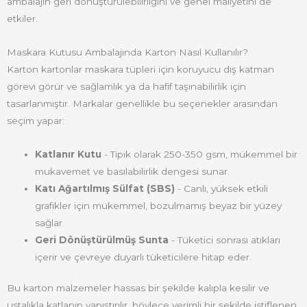
ambalajın geri dönüştürülebilirliğini ve genel maliyetini de
etkiler.
Maskara Kutusu Ambalajında Karton Nasıl Kullanılır?
Karton kartonlar maskara tüpleri için koruyucu dış katman
görevi görür ve sağlamlık ya da hafif taşınabilirlik için
tasarlanmıştır. Markalar genellikle bu seçenekler arasından
seçim yapar:
Katlanır Kutu
- Tipik olarak 250-350 gsm, mükemmel bir
mukavemet ve basılabilirlik dengesi sunar.
Katı Ağartılmış Sülfat (SBS)
- Canlı, yüksek etkili
grafikler için mükemmel, bozulmamış beyaz bir yüzey
sağlar.
Geri Dönüştürülmüş Sunta
- Tüketici sonrası atıkları
içerir ve çevreye duyarlı tüketicilere hitap eder.
Bu karton malzemeler hassas bir şekilde kalıpla kesilir ve
ustalıkla katlanıp yapıştırılır, böylece verimli bir şekilde istiflenen