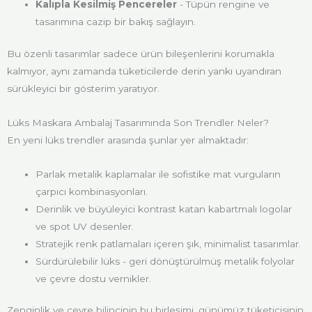
Kalıpla Kesilmiş Pencereler
- Tüpün rengine ve
tasarımına cazip bir bakış sağlayın.
Bu özenli tasarımlar sadece ürün bileşenlerini korumakla
kalmıyor, aynı zamanda tüketicilerde derin yankı uyandıran
sürükleyici bir gösterim yaratıyor.
Lüks Maskara Ambalaj Tasarımında Son Trendler Neler?
En yeni lüks trendler arasında şunlar yer almaktadır:
Parlak metalik kaplamalar ile sofistike mat vurguların
çarpıcı kombinasyonları.
Derinlik ve büyüleyici kontrast katan kabartmalı logolar
ve spot UV desenler.
Stratejik renk patlamaları içeren şık, minimalist tasarımlar.
Sürdürülebilir lüks - geri dönüştürülmüş metalik folyolar
ve çevre dostu vernikler.
Zenginlik ve çevre bilincinin bu birleşimi, günümüz tüketicisinin