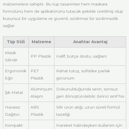
malzemelere sahiptir. Bu tüp tasarımları hem maskara
formülünü hem de aplikatörünü tutacak şekilde üretilmiş olup
kusursuz bir uygulama ve güvenli, sızdırmaz bir sızdırmazlık
sağlar.
Tüp Stili
Malzeme
Anahtar Avantaj
Klasik
PP Plastik
Hafif, bütçe dostu, sağlam
Silindir
Ergonomik
PET
Rahat tutuş, sofistike parlak
Eğri
Plastik
görünüm
Alüminyum
Dokunulduğunda serin, sonsuz
Şık Metal
Alaşım
geri dönüştürülebilir, birinci sınıf his
Havasız
ABS
Sıfır ürün atığı, uzun süreli formül
Dağıtıcı
Plastik
tazeliği
Kompakt
Hareket halindeyken kullanım için