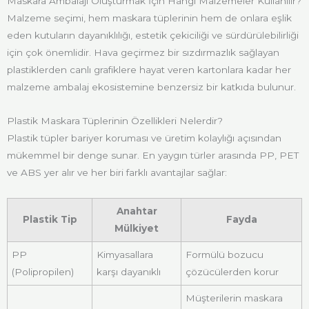
Maskara Ambalajı Oluşturmak İçin Hangi Malzemeler Kullanılır?
Malzeme seçimi, hem maskara tüplerinin hem de onlara eşlik
eden kutuların dayanıklılığı, estetik çekiciliği ve sürdürülebilirliği
için çok önemlidir. Hava geçirmez bir sızdırmazlık sağlayan
plastiklerden canlı grafiklere hayat veren kartonlara kadar her
malzeme ambalaj ekosistemine benzersiz bir katkıda bulunur.
Plastik Maskara Tüplerinin Özellikleri Nelerdir?
Plastik tüpler bariyer koruması ve üretim kolaylığı açısından
mükemmel bir denge sunar. En yaygın türler arasında PP, PET
ve ABS yer alır ve her biri farklı avantajlar sağlar:
Anahtar
Plastik Tip
Fayda
Mülkiyet
PP
Kimyasallara
Formülü bozucu
(Polipropilen)
karşı dayanıklı
çözücülerden korur
Müşterilerin maskara