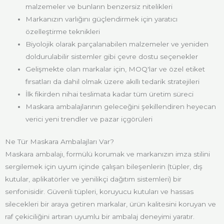
malzemeler ve bunların benzersiz nitelikleri
Markanızın varlığını güçlendirmek için yaratıcı
özelleştirme teknikleri
Biyolojik olarak parçalanabilen malzemeler ve yeniden
doldurulabilir sistemler gibi çevre dostu seçenekler
Gelişmekte olan markalar için, MOQ'lar ve özel etiket
fırsatları da dahil olmak üzere akıllı tedarik stratejileri
İlk fikirden nihai teslimata kadar tüm üretim süreci
Maskara ambalajlarının geleceğini şekillendiren heyecan
verici yeni trendler ve pazar içgörüleri
Ne Tür Maskara Ambalajları Var?
Maskara ambalajı, formülü korumak ve markanızın imza stilini
sergilemek için uyum içinde çalışan bileşenlerin (tüpler, dış
kutular, aplikatörler ve yenilikçi dağıtım sistemleri) bir
senfonisidir. Güvenli tüpleri, koruyucu kutuları ve hassas
silecekleri bir araya getiren markalar, ürün kalitesini koruyan ve
raf çekiciliğini artıran uyumlu bir ambalaj deneyimi yaratır.