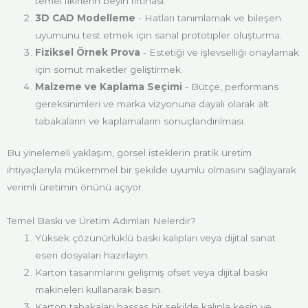
temel fikirlerin beyin fırtınası.
3D CAD Modelleme
- Hatları tanımlamak ve bileşen
uyumunu test etmek için sanal prototipler oluşturma.
Fiziksel Örnek Prova
- Estetiği ve işlevselliği onaylamak
için somut maketler geliştirmek.
Malzeme ve Kaplama Seçimi
- Bütçe, performans
gereksinimleri ve marka vizyonuna dayalı olarak alt
tabakaların ve kaplamaların sonuçlandırılması.
Bu yinelemeli yaklaşım, görsel isteklerin pratik üretim
ihtiyaçlarıyla mükemmel bir şekilde uyumlu olmasını sağlayarak
verimli üretimin önünü açıyor.
Temel Baskı ve Üretim Adımları Nelerdir?
Yüksek çözünürlüklü baskı kalıpları veya dijital sanat
eseri dosyaları hazırlayın.
Karton tasarımlarını gelişmiş ofset veya dijital baskı
makineleri kullanarak basın.
Karton tabakaları hassas bir şekilde kalıpla kesin ve