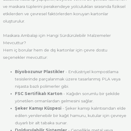
ve maskara tüplerini perakendeye yolculukları sırasında fiziksel
etkilerden ve çevresel faktörlerden koruyan kartonlar
oluşturulur.
Maskara Ambalajı için Hangi Sürdürülebilir Malzemeler
Mevcuttur?
Hem iç borular hem de dış kartonlar için çevre dostu
seçenekler mevcuttur:
Biyobozunur Plastikler
- Endüstriyel kompostlama
tesislerinde parçalanmak üzere tasarlanmış PLA veya
nişasta bazlı polimerler gibi.
FSC Sertifikalı Karton
- Kağıdın sorumlu bir şekilde
yönetilen ormanlardan gelmesini sağlar.
Şeker Kamışı Küspesi
- Şeker kamışı kalıntısından elde
edilen yenilenebilir bir kağıt hamuru, kutular için çevreye
duyarlı bir alt tabaka sunar.
Doldurulabilir Sistemler
- Genellikle metal veya